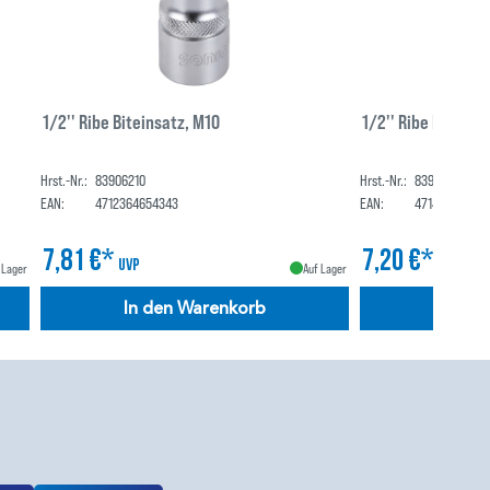
1/2'' Ribe Biteinsatz, M10
1/2'' Ribe Biteins
Hrst.-Nr.:
83906210
Hrst.-Nr.:
83906205
EAN:
4712364654343
EAN:
471412378384
7,81 €*
7,20 €*
UVP
UVP
 Lager
Auf Lager
In den Warenkorb
In de