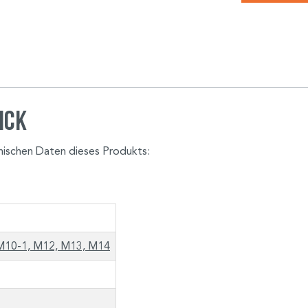
ick
hnischen Daten dieses Produkts:
M10-1, M12, M13, M14