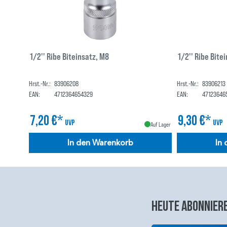
1/2'' Ribe Biteinsatz, M8
1/2'' Ribe Bite
Hrst.-Nr.:
83906208
Hrst.-Nr.:
83906213
EAN:
4712364654329
EAN:
47123646
7,20 €*
9,30 €*
UVP
UVP
Auf Lager
In den Warenkorb
In
Heute abonniere