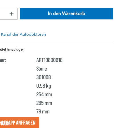
In den Warenkorb
tel hinzufügen
er:
ART10800618
Sonic
301008
0,98 kg
264 mm
265 mm
78 mm
hatsApp anfragеn