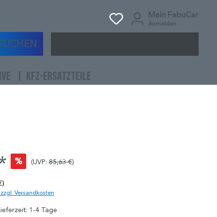
Mein FabuCar
Anmelden
SUCHEN
IVE
KFZ-ERSATZTEILE
*
%
(UVP:
85,63 €
)
€)
. zzgl. Versandkosten
ieferzeit: 1-4 Tage