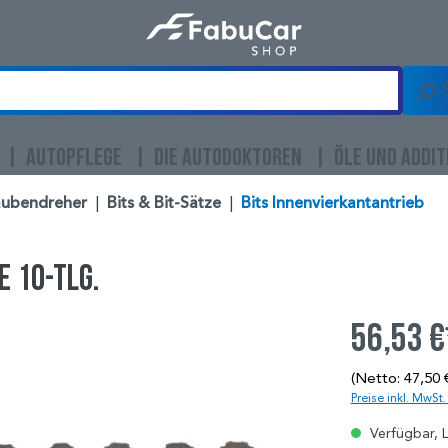
AUTOPFLEGE
DIE AUTODOKTOREN
ÖLE UND ADDIT
aubendreher
|
Bits & Bit-Sätze
|
Bits Innenvierkantantrieb
e 10-tlg.
56,53 €
(Netto: 47,50 
Preise inkl. MwSt
Verfügbar, L