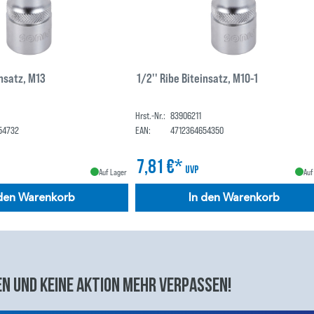
insatz, M13
1/2'' Ribe Biteinsatz, M10-1
Hrst.-Nr.:
83906211
54732
EAN:
4712364654350
7,81 €*
UVP
Auf Lager
Auf
 den Warenkorb
In den Warenkorb
n und keine aktion mehr verpassen!