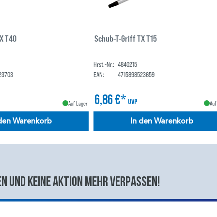
TX T40
Schub-T-Griff TX T15
Hrst.-Nr.:
4840215
23703
EAN:
4715898523659
6,86 €*
UVP
Auf Lager
Auf
 den Warenkorb
In den Warenkorb
n und keine aktion mehr verpassen!