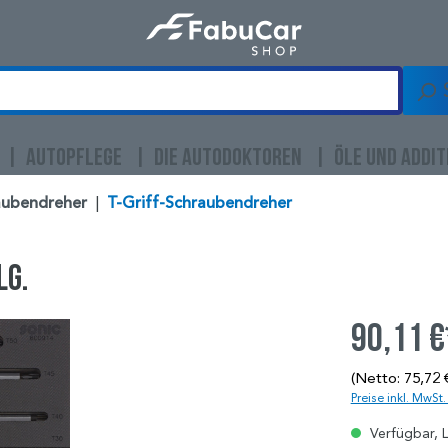
AUTOPFLEGE
DIE AUTODOKTOREN
ÖLE UND ADDIT
aubendreher
|
T-Griff-Schraubendreher
lg.
90,11 €
(Netto: 75,72 
Preise inkl. MwSt
Verfügbar, L