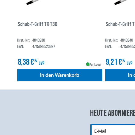
Schub-T-Griff TX T30
Schub-T-Griff 
Hrst.-Nr.:
4840230
Hrst.-Nr.:
4840240
EAN:
4715898523697
EAN:
47158985
8,38 €*
9,21 €*
UVP
UVP
Auf Lager
In den Warenkorb
In
Heute abonniere