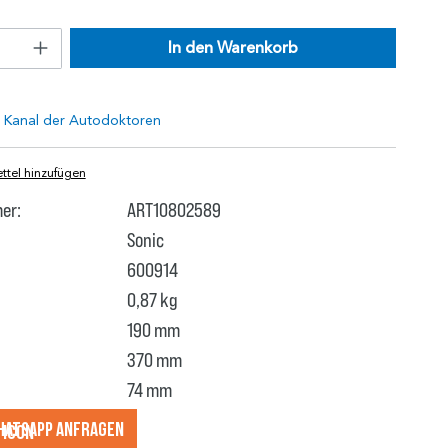
In den Warenkorb
tel hinzufügen
er:
ART10802589
Sonic
600914
0,87 kg
190 mm
370 mm
74 mm
hatsApp anfragеn