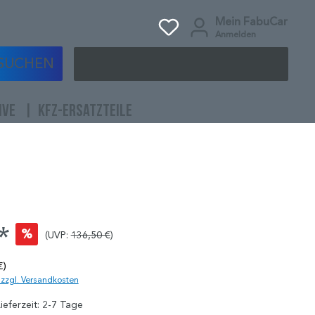
Mein FabuCar
Anmelden
SUCHEN
IVE
KFZ-ERSATZTEILE
*
%
(UVP:
136,50 €
)
€)
. zzgl. Versandkosten
ieferzeit: 2-7 Tage