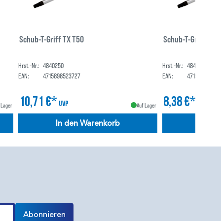
Schub-T-Griff TX T50
Schub-T-Griff TX 
Hrst.-Nr.:
4840250
Hrst.-Nr.:
4840225
EAN:
4715898523727
EAN:
47158985236
10,71 €*
8,38 €*
UVP
UVP
 Lager
Auf Lager
In den Warenkorb
In de
Abonnieren