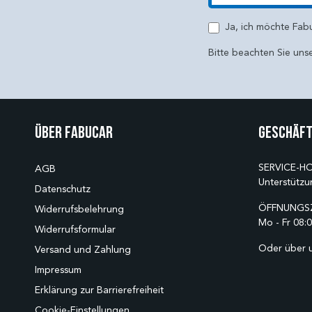
E-Mail
Ja, ich möchte Fab
Bitte beachten Sie uns
Über Fabucar
Geschäft
SERVICE-HO
AGB
Unterstützu
Datenschutz
ÖFFNUNGSZ
Widerrufsbelehrung
Mo - Fr 08:0
Widerrufsformular
Oder über 
Versand und Zahlung
Impressum
Erklärung zur Barrierefreiheit
Cookie-Einstellungen