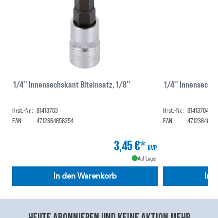
1/4'' Innensechskant Biteinsatz, 1/8''
1/4'' Innensechsk
Hrst.-Nr.:
81413703
Hrst.-Nr.:
81413704
EAN:
4712364656354
EAN:
47123646563
3,45 €*
UVP
Auf Lager
In den Warenkorb
In 
Heute abonnieren und keine aktion mehr