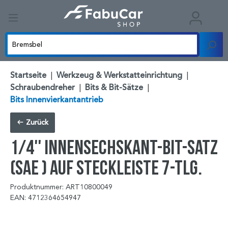
Startseite
|
Werkzeug & Werkstatteinrichtung
|
Schraubendreher
|
Bits & Bit-Sätze
|
Bits Innenvierkantantrieb
Zurück
1/4'' Innensechskant-Bit-Satz
(SAE ) auf Steckleiste 7-tlg.
Produktnummer: ART10800049
EAN: 4712364654947