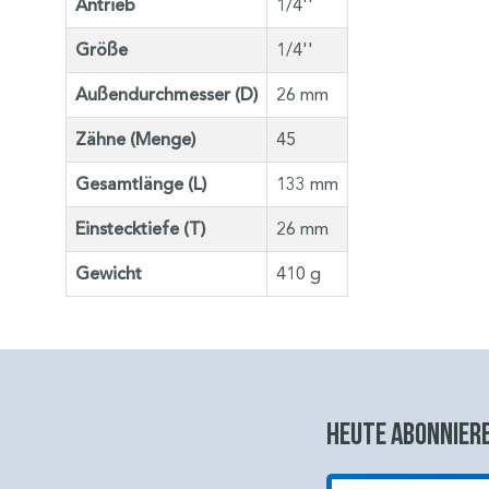
Antrieb
1/4''
Größe
1/4''
Außendurchmesser (D)
26 mm
Zähne (Menge)
45
Gesamtlänge (L)
133 mm
Einstecktiefe (T)
26 mm
Gewicht
410 g
Heute abonniere