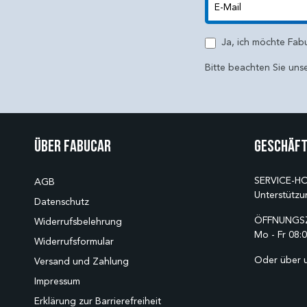
E-Mail
Ja, ich möchte Fab
Bitte beachten Sie uns
Über Fabucar
Geschäft
SERVICE-HO
AGB
Unterstützu
Datenschutz
ÖFFNUNGSZ
Widerrufsbelehrung
Mo - Fr 08:0
Widerrufsformular
Oder über 
Versand und Zahlung
Impressum
Erklärung zur Barrierefreiheit