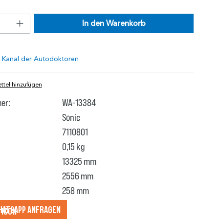
In den Warenkorb
tel hinzufügen
er:
WA-13384
Sonic
7110801
0,15 kg
13325 mm
2556 mm
258 mm
hatsApp anfragеn