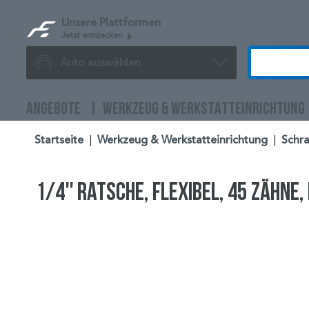
Unsere Plattformen
Jetzt entdecken
Auto auswählen
ANGEBOTE
WERKZEUG & WERKSTATTEINRICHTUNG
Startseite
|
Werkzeug & Werkstatteinrichtung
|
Schra
1/4'' Ratsche, flexibel, 45 Zähne