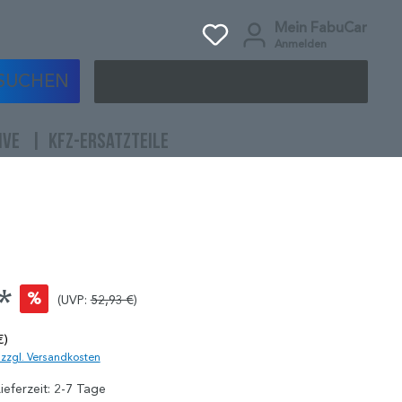
Mein FabuCar
Anmelden
SUCHEN
IVE
KFZ-ERSATZTEILE
*
%
(UVP:
52,93 €
)
€)
. zzgl. Versandkosten
ieferzeit: 2-7 Tage