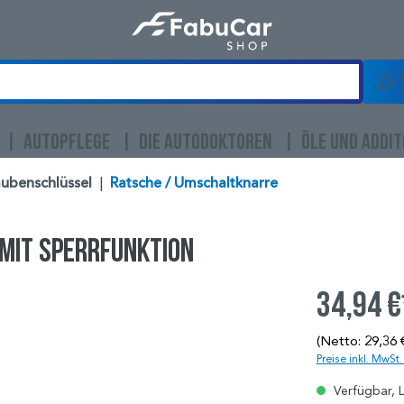
AUTOPFLEGE
DIE AUTODOKTOREN
ÖLE UND ADDIT
ubenschlüssel
|
Ratsche / Umschaltknarre
, mit Sperrfunktion
34,94 €
(Netto: 29,36 
Preise inkl. MwSt
Verfügbar, L