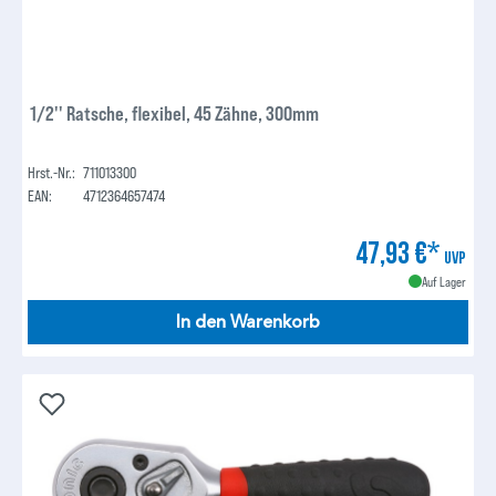
1/2'' Ratsche, flexibel, 45 Zähne, 300mm
Hrst.-Nr.:
711013300
EAN:
4712364657474
47,93 €*
UVP
Auf Lager
In den Warenkorb