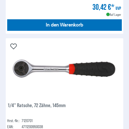
30,42 €*
UVP
Auf Lager
In den Warenkorb
1/4'' Ratsche, 72 Zähne, 145mm
Hrst.-Nr.:
7120701
EAN:
4711200950038