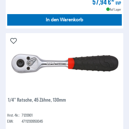
57,94 €*
UVP
Auf Lager
In den Warenkorb
1/4'' Ratsche, 45 Zähne, 130mm
Hrst.-Nr.:
7120901
EAN:
4711200950045