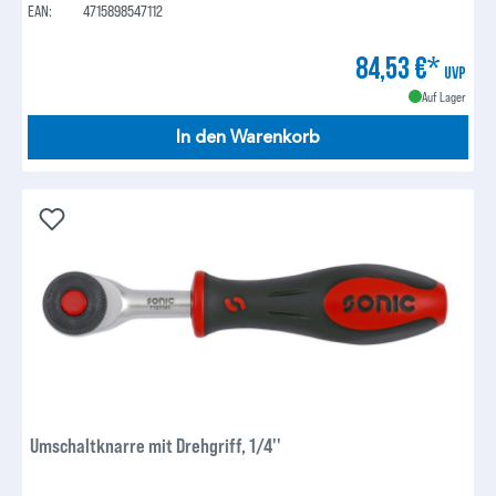
EAN:
4715898547112
84,53 €*
UVP
Auf Lager
In den Warenkorb
Umschaltknarre mit Drehgriff, 1/4''