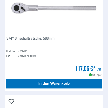
3/4'' Umschaltratsche, 500mm
Hrst.-Nr.:
7121204
EAN:
4711200958089
117,05 €*
UVP
Auf Lager
In den Warenkorb