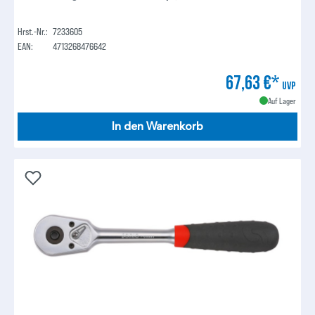
Hrst.-Nr.:
7233605
EAN:
4713268476642
67,63 €*
UVP
Auf Lager
In den Warenkorb