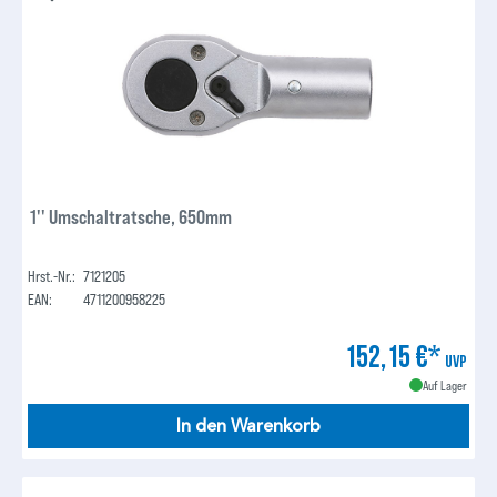
1'' Umschaltratsche, 650mm
Hrst.-Nr.:
7121205
EAN:
4711200958225
152,15 €*
UVP
Auf Lager
In den Warenkorb