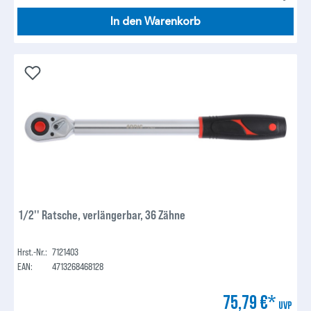
In den Warenkorb
1/2'' Ratsche, verlängerbar, 36 Zähne
Hrst.-Nr.:
7121403
EAN:
4713268468128
75,79 €*
UVP