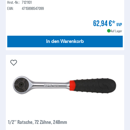
Hrst.-Nr.:
7121101
EAN:
4715898547099
62,94 €*
UVP
Auf Lager
In den Warenkorb
1/2'' Ratsche, 72 Zähne, 248mm