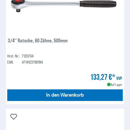
3/4'' Ratsche, 60 Zähne, 505mm
Hrst.-Nr.:
7120704
EAN:
4714123790194
133,27 €*
UVP
Auf Lager
In den Warenkorb