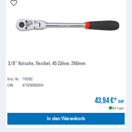
3/8'' Ratsche, flexibel, 45 Zähne, 260mm
Hrst.-Nr.:
7110102
EAN:
4711200950014
43,94 €*
UVP
Auf Lager
In den Warenkorb