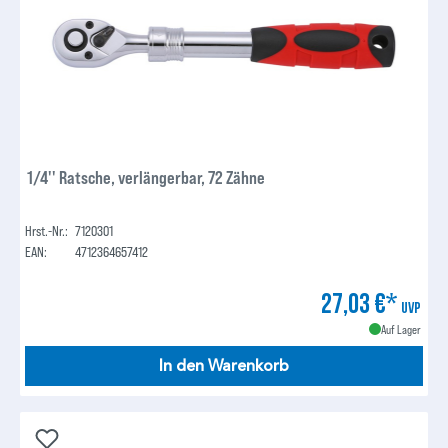
1/4'' Ratsche, verlängerbar, 72 Zähne
Hrst.-Nr.:
7120301
EAN:
4712364657412
27,03 €*
UVP
Auf Lager
In den Warenkorb