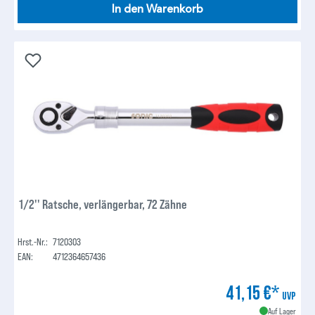
In den Warenkorb
1/2'' Ratsche, verlängerbar, 72 Zähne
Hrst.-Nr.:
7120303
EAN:
4712364657436
41,15 €*
UVP
Auf Lager