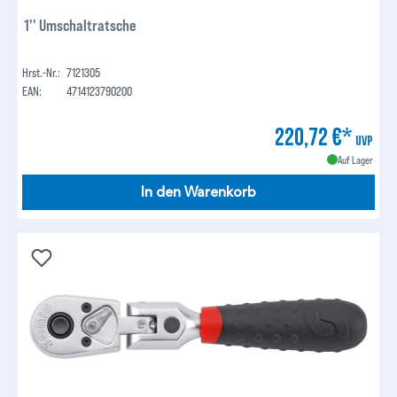
1'' Umschaltratsche
Hrst.-Nr.:
7121305
EAN:
4714123790200
220,72 €*
UVP
Auf Lager
In den Warenkorb