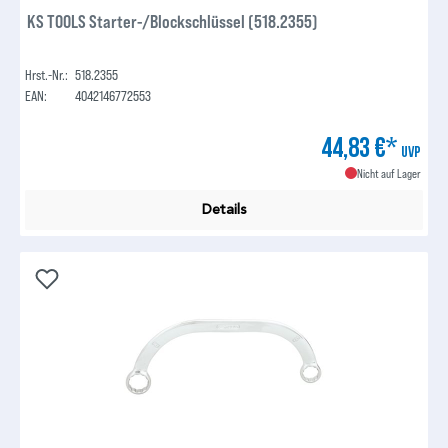
KS TOOLS Starter-/Blockschlüssel (518.2355)
Hrst.-Nr.:
518.2355
EAN:
4042146772553
44,83 €*
UVP
Nicht auf Lager
Details