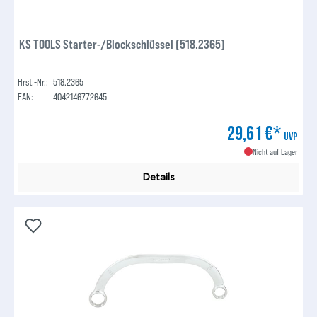
KS TOOLS Starter-/Blockschlüssel (518.2365)
Hrst.-Nr.:
518.2365
EAN:
4042146772645
29,61 €*
UVP
Nicht auf Lager
Details