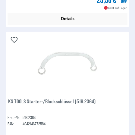
25,56 €*
UVP
Nicht auf Lager
Details
KS TOOLS Starter-/Blockschlüssel (518.2364)
Hrst.-Nr.:
518.2364
EAN:
4042146772584