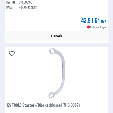
Hrst.-Nr.:
518.0853-E
EAN:
4042146206911
43,91 €*
UVP
Nicht auf Lager
Details
KS TOOLS Starter-/Blockschlüssel (518.0857)