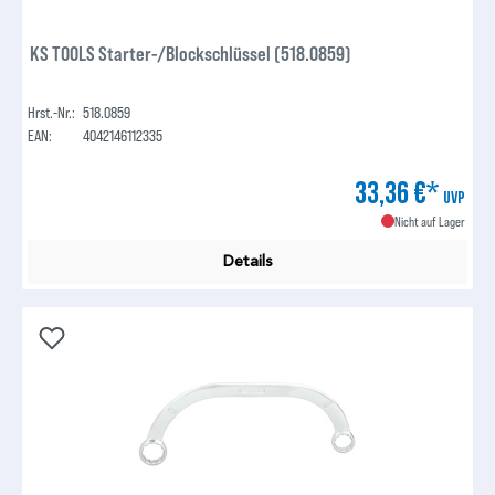
KS TOOLS Starter-/Blockschlüssel (518.0859)
Hrst.-Nr.:
518.0859
EAN:
4042146112335
33,36 €*
UVP
Nicht auf Lager
Details