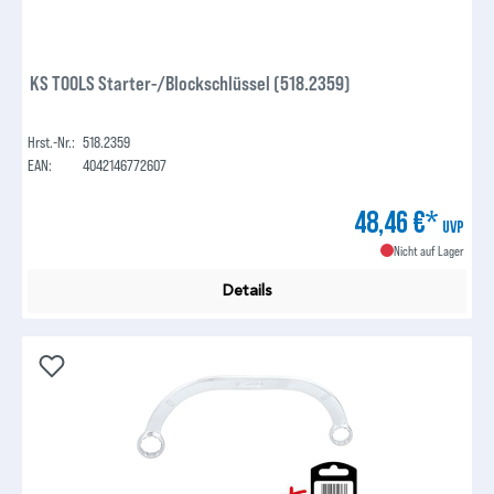
KS TOOLS Starter-/Blockschlüssel (518.2359)
Hrst.-Nr.:
518.2359
EAN:
4042146772607
48,46 €*
UVP
Nicht auf Lager
Details