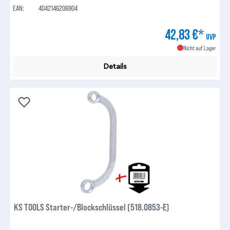
EAN:
4042146206904
42,83 €*
UVP
Nicht auf Lager
Details
KS TOOLS Starter-/Blockschlüssel (518.0853-E)