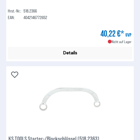
Hrst.-Nr.:
518.2366
EAN:
4042146772652
40,22 €*
UVP
Nicht auf Lager
Details
KS TOOLS Starter-/Blockschlüssel (518.2363)