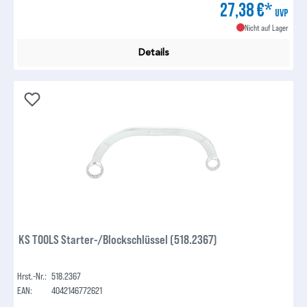
27,38 €*
UVP
Nicht auf Lager
Details
KS TOOLS Starter-/Blockschlüssel (518.2367)
Hrst.-Nr.:
518.2367
EAN:
4042146772621