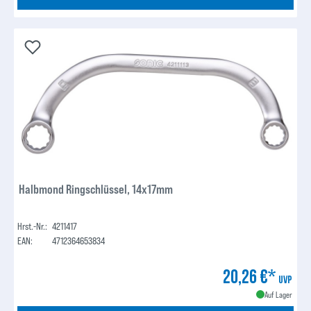
Halbmond Ringschlüssel, 14x17mm
Hrst.-Nr.:
4211417
EAN:
4712364653834
20,26 €*
UVP
Auf Lager