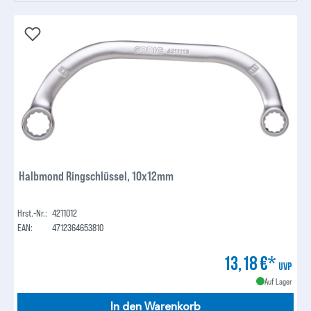
Halbmond Ringschlüssel, 10x12mm
Hrst.-Nr.:
4211012
EAN:
4712364653810
13,18 €*
UVP
Auf Lager
In den Warenkorb