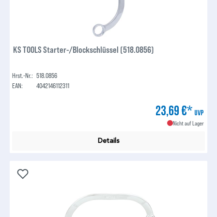
KS TOOLS Starter-/Blockschlüssel (518.0856)
Hrst.-Nr.:
518.0856
EAN:
4042146112311
23,69 €*
UVP
Nicht auf Lager
Details