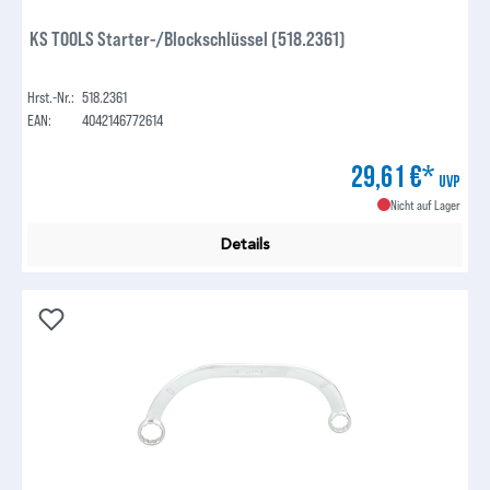
KS TOOLS Starter-/Blockschlüssel (518.2361)
Hrst.-Nr.:
518.2361
EAN:
4042146772614
29,61 €*
UVP
Nicht auf Lager
Details