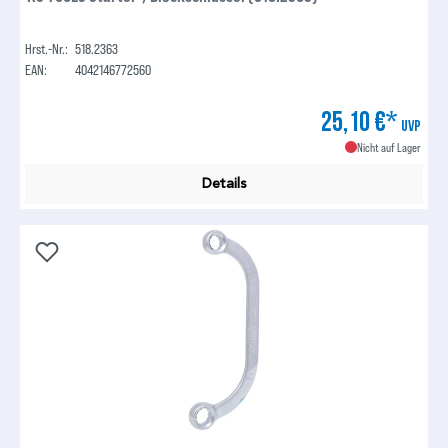
Hrst.-Nr.:
518.2363
EAN:
4042146772560
25,10 €*
UVP
Nicht auf Lager
Details