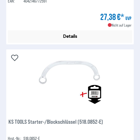
EAN:
4042146772591
27,38 €*
UVP
Nicht auf Lager
Details
KS TOOLS Starter-/Blockschlüssel (518.0852-E)
Hrst.-Nr.:
518.0852-E