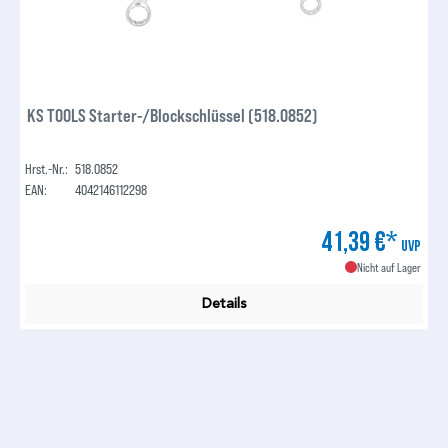
KS TOOLS Starter-/Blockschlüssel (518.0852)
Hrst.-Nr.:
518.0852
EAN:
4042146112298
41,39 €*
UVP
Nicht auf Lager
Details