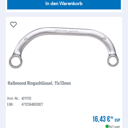
In den Warenkorb
Halbmond Ringschlüssel, 11x13mm
Hrst.-Nr.:
4211113
EAN:
4712364653827
16,43 €*
UVP
Auf Lager