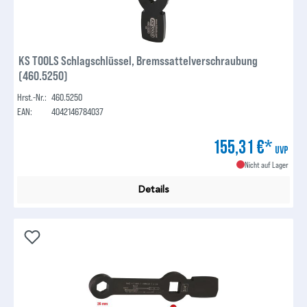
KS TOOLS Schlagschlüssel, Bremssattelverschraubung
(460.5250)
Hrst.-Nr.:
460.5250
EAN:
4042146784037
155,31 €*
UVP
Nicht auf Lager
Details