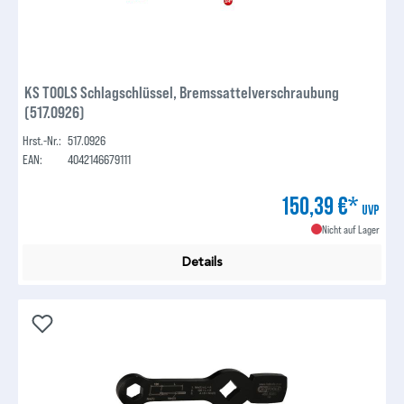
KS TOOLS Schlagschlüssel, Bremssattelverschraubung
(517.0926)
Hrst.-Nr.:
517.0926
EAN:
4042146679111
150,39 €*
UVP
Nicht auf Lager
Details