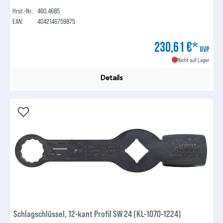
Hrst.-Nr.:
460.4685
EAN:
4042146759875
230,61 €*
UVP
Nicht auf Lager
Details
Schlagschlüssel, 12-kant Profil SW 24 (KL-1070-1224)