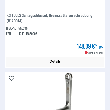
KS TOOLS Schlagschlüssel, Bremssattelverschraubung
(517.0914)
Hrst.-Nr.:
517.0914
EAN:
4042146679098
148,09 €*
UVP
Nicht auf Lager
Details