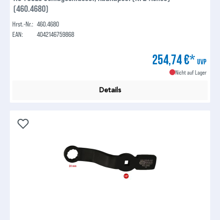
(460.4680)
Hrst.-Nr.:
460.4680
EAN:
4042146759868
254,74 €*
UVP
Nicht auf Lager
Details