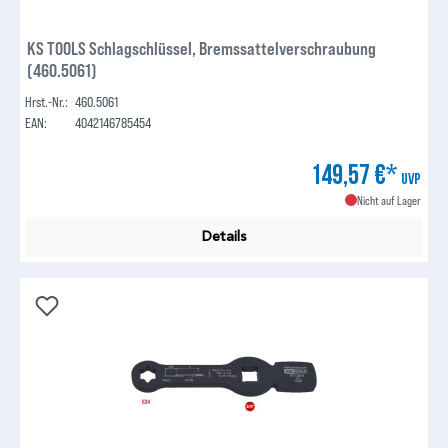
KS TOOLS Schlagschlüssel, Bremssattelverschraubung
(460.5061)
Hrst.-Nr.:
460.5061
EAN:
4042146785454
149,57 €*
UVP
Nicht auf Lager
Details