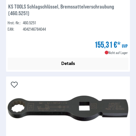
KS TOOLS Schlagschlüssel, Bremssattelverschraubung
(460.5251)
Hrst.-Nr.:
460.5251
EAN:
4042146784044
155,31 €*
UVP
Nicht auf Lager
Details