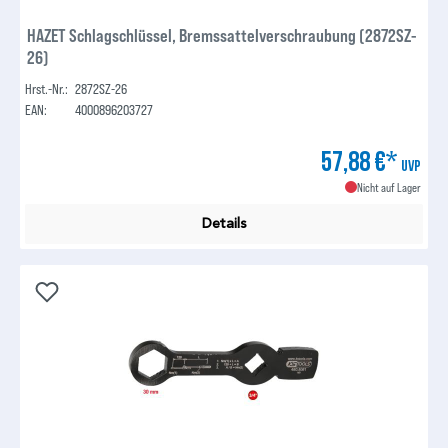
HAZET Schlagschlüssel, Bremssattelverschraubung (2872SZ-
26)
Hrst.-Nr.:
2872SZ-26
EAN:
4000896203727
57,88 €*
UVP
Nicht auf Lager
Details