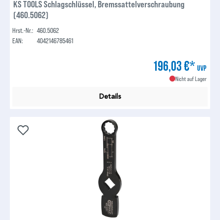
KS TOOLS Schlagschlüssel, Bremssattelverschraubung
(460.5062)
Hrst.-Nr.:
460.5062
EAN:
4042146785461
196,03 €*
UVP
Nicht auf Lager
Details