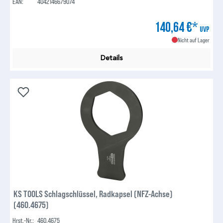
EAN:
4042146679074
140,64 €*
UVP
Nicht auf Lager
Details
KS TOOLS Schlagschlüssel, Radkapsel (NFZ-Achse)
(460.4675)
Hrst.-Nr.:
460.4675