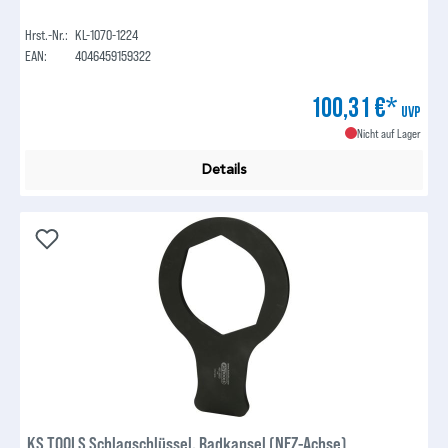
Hrst.-Nr.:
KL-1070-1224
EAN:
4046459159322
100,31 €*
UVP
Nicht auf Lager
Details
KS TOOLS Schlagschlüssel, Radkapsel (NFZ-Achse)