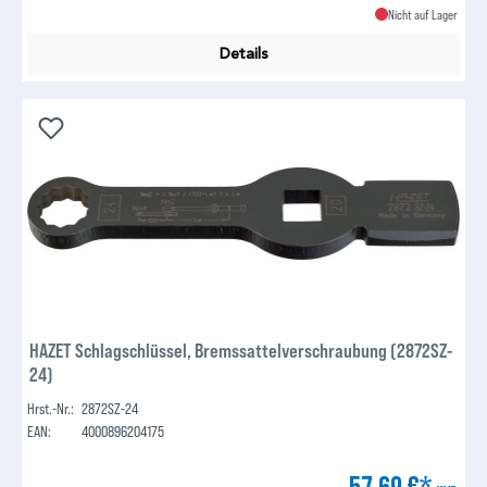
Nicht auf Lager
Details
HAZET Schlagschlüssel, Bremssattelverschraubung (2872SZ-
24)
Hrst.-Nr.:
2872SZ-24
EAN:
4000896204175