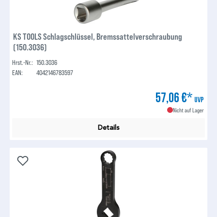
KS TOOLS Schlagschlüssel, Bremssattelverschraubung
(150.3036)
Hrst.-Nr.:
150.3036
EAN:
4042146783597
57,06 €*
UVP
Nicht auf Lager
Details