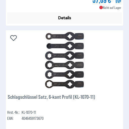
57,69 €*
UVP
Nicht auf Lager
Details
Schlagschlüssel Satz, 6-kant Profil (KL-1070-11)
Hrst.-Nr.:
KL-1070-11
EAN:
4046459173670