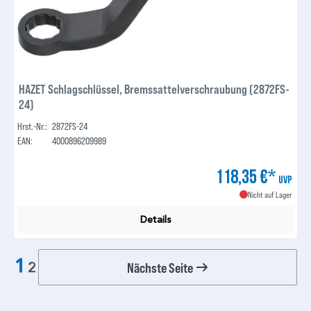
HAZET Schlagschlüssel, Bremssattelverschraubung (2872FS-
24)
Hrst.-Nr.:
2872FS-24
EAN:
4000896209989
118,35 €*
UVP
Nicht auf Lager
Details
1
Nächste Seite
2