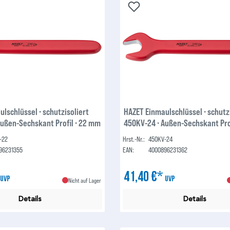
lschlüssel ∙ schutzisoliert
HAZET Einmaulschlüssel ∙ schutz
Außen-Sechskant Profil ∙ 22 mm
450KV-24 ∙ Außen-Sechskant Pro
-22
Hrst.-Nr.:
450KV-24
96231355
EAN:
4000896231362
*
41,40 €*
UVP
UVP
Nicht auf Lager
Details
Details