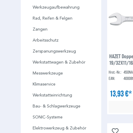
Werkzeugaufbewahrung
Rad, Reifen & Felgen
Zangen
Arbeitsschutz
Zerspanungswerkzeug
HAZET Doppe
19/32X11/16V
Werkstattwagen & Zubehör
19⁄32 x 11⁄16 ″
Hrst.-Nr.:
450NA
Messwerkzeuge
EAN:
40008
Klimaservice
13,93 €
Werkstatteinrichtung
Bau- & Schlagwerkzeuge
SONIC-Systeme
Elektrowerkzeug & Zubehör