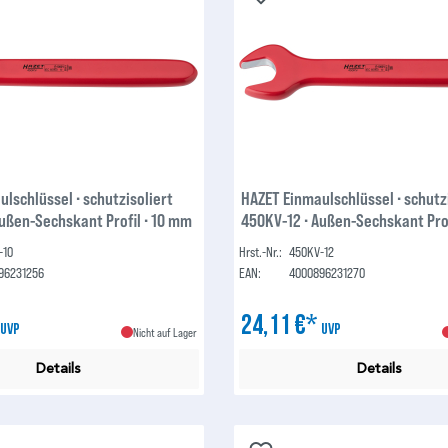
lschlüssel ∙ schutzisoliert
HAZET Einmaulschlüssel ∙ schutz
ußen-Sechskant Profil ∙ 10 mm
450KV-12 ∙ Außen-Sechskant Prof
-10
Hrst.-Nr.:
450KV-12
96231256
EAN:
4000896231270
*
24,11 €*
UVP
UVP
Nicht auf Lager
Details
Details