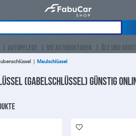
AUTOPFLEGE
DIE AUTODOKTOREN
ÖLE UND ADDIT
ubenschlüssel
|
Maulschlüssel
lüssel
(Gabelschlüssel) günstig onli
dukte