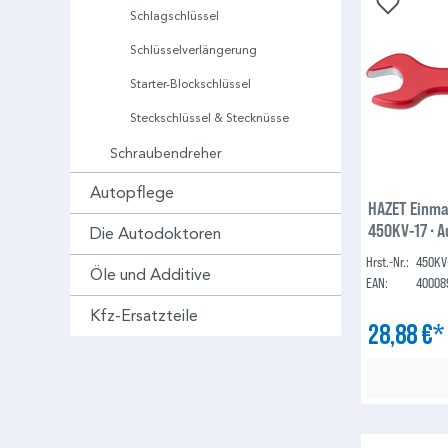
Schlagschlüssel
Schlüsselverlängerung
Starter-Blockschlüssel
Steckschlüssel & Stecknüsse
Schraubendreher
Autopflege
HAZET Einmau
450KV-17 ∙ A
Die Autodoktoren
Hrst.-Nr.:
450KV
Öle und Additive
EAN:
40008
Kfz-Ersatzteile
28,88 €