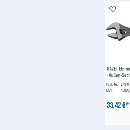
HAZET Einmau
∙ Außen-Sech
Hrst.-Nr.:
279-8
EAN:
40008
33,42 €