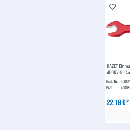
HAZET Einmau
450KV-8 ∙ A
Hrst.-Nr.:
450KV
EAN:
40008
22,18 €