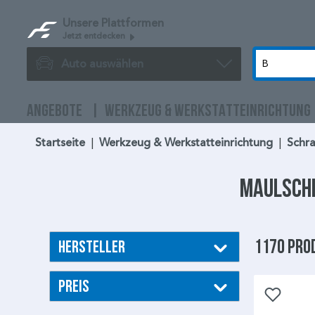
Unsere Plattformen
Jetzt entdecken
Auto auswählen
ANGEBOTE
WERKZEUG & WERKSTATTEINRICHTUNG
Startseite
|
Werkzeug & Werkstatteinrichtung
|
Schra
Maulsch
1170 Pro
Hersteller
Preis