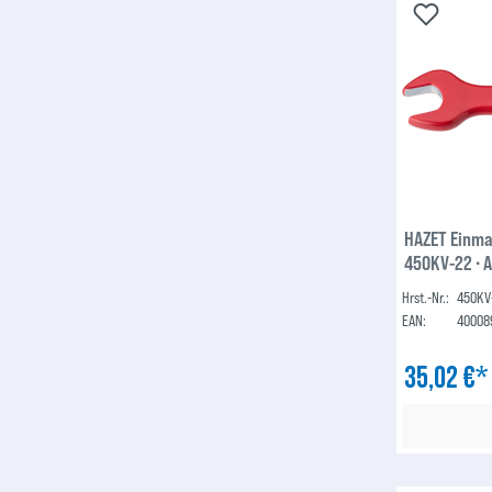
HAZET Einmau
450KV-22 ∙ 
Hrst.-Nr.:
450KV
EAN:
40008
35,02 €