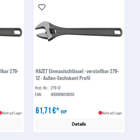
llbar 279-
HAZET Einmaulschlüssel ∙ verstellbar 279-
12 ∙ Außen-Sechskant Profil
Hrst.-Nr.:
279-12
EAN:
4000896018055
61,71 €*
UVP
Nicht auf Lager
Nicht auf Lager
Details