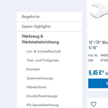
Angebote
Saison Highlights
Werkzeug &
15°/75° Mau
Werkstatteinrichtung
5/16"
Löt- & Schweißtechnik
Hrst.-Nr.:
41401
EAN:
47132
Test- und Prüfgeräte
Bremsen
6,45 €*
U
Spannwerkzeuge
Hebebühnen
Druckluftwerkzeuge
Kfz-Spezialwerkzeug