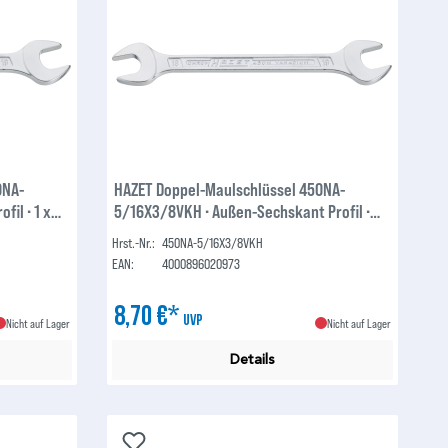
0NA-
HAZET Doppel-Maulschlüssel 450NA-
fil ∙ 1 x
5/16X3/8VKH ∙ Außen-Sechskant Profil ∙
5⁄16 x 3⁄8 ″
Hrst.-Nr.:
450NA-5/16X3/8VKH
EAN:
4000896020973
8,70 €*
UVP
Nicht auf Lager
Nicht auf Lager
Details