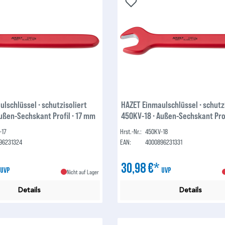
lschlüssel ∙ schutzisoliert
HAZET Einmaulschlüssel ∙ schutz
ußen-Sechskant Profil ∙ 17 mm
450KV-18 ∙ Außen-Sechskant Prof
-17
Hrst.-Nr.:
450KV-18
96231324
EAN:
4000896231331
*
30,98 €*
UVP
UVP
Nicht auf Lager
Details
Details