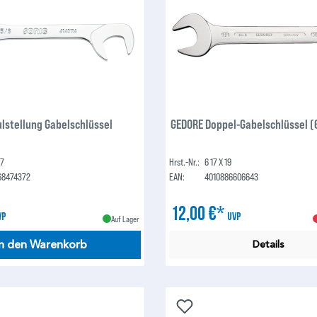
lstellung Gabelschlüssel
GEDORE Doppel-Gabelschlüssel (6
07
Hrst.-Nr.:
6 17 X 19
68474372
EAN:
4010886606643
12,00 €*
VP
UVP
Auf Lager
In den Warenkorb
Details