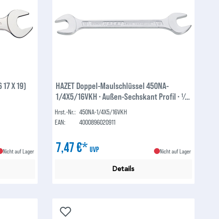
 17 X 19)
HAZET Doppel-Maulschlüssel 450NA-
1/4X5/16VKH ∙ Außen-Sechskant Profil ∙ 1⁄4
x 5⁄16 ″
Hrst.-Nr.:
450NA-1/4X5/16VKH
EAN:
4000896020911
7,47 €*
UVP
Nicht auf Lager
Nicht auf Lager
Details