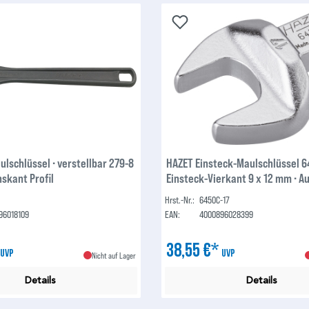
lschlüssel ∙ verstellbar 279-8
HAZET Einsteck-Maulschlüssel 6
skant Profil
Einsteck-Vierkant 9 x 12 mm ∙ A
Sechskant Profil ∙ 17 mm
Hrst.-Nr.:
6450C-17
96018109
EAN:
4000896028399
*
38,55 €*
UVP
UVP
Nicht auf Lager
Details
Details