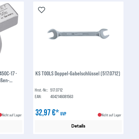
450C-17 ∙
KS TOOLS Doppel-Gabelschlüssel (517.0712)
ußen-
Hrst.-Nr.:
517.0712
EAN:
4042146081563
32,97 €*
UVP
Nicht auf Lager
Nicht auf Lager
Details