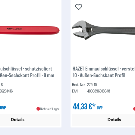
lschlüssel ∙ schutzisoliert
HAZET Einmaulschlüssel ∙ verste
ußen-Sechskant Profil ∙ 8 mm
10 ∙ Außen-Sechskant Profil
-8
Hrst.-Nr.:
279-10
96231416
EAN:
4000896018048
*
44,33 €*
UVP
UVP
Nicht auf Lager
Details
Details