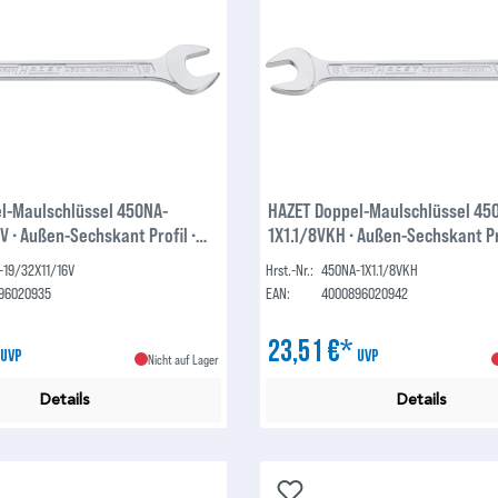
l-Maulschlüssel 450NA-
HAZET Doppel-Maulschlüssel 45
 ∙ Außen-Sechskant Profil ∙
1X1.1/8VKH ∙ Außen-Sechskant Pro
1.1⁄8 ″
-19/32X11/16V
Hrst.-Nr.:
450NA-1X1.1/8VKH
96020935
EAN:
4000896020942
*
23,51 €*
UVP
UVP
Nicht auf Lager
Details
Details