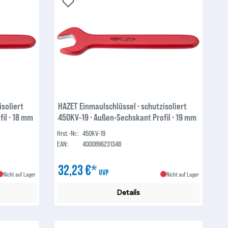
isoliert
HAZET Einmaulschlüssel ∙ schutzisoliert
il ∙ 18 mm
450KV-19 ∙ Außen-Sechskant Profil ∙ 19 mm
Hrst.-Nr.:
450KV-19
EAN:
4000896231348
32,23 €*
UVP
Nicht auf Lager
Nicht auf Lager
Details