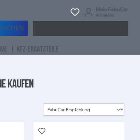
Mein FabuCar
Anmelden
SUCHEN
IVE
KFZ-ERSATZTEILE
ne kaufen