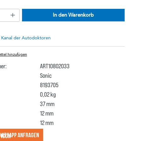
In den Warenkorb
tel hinzufügen
er:
ART10802033
Sonic
8193705
0,02 kg
37 mm
12 mm
12 mm
hatsApp anfragеn