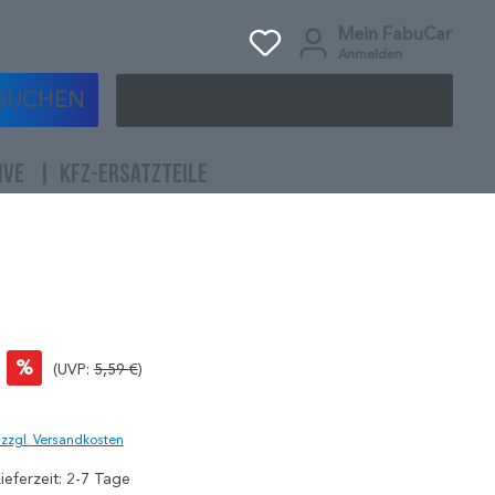
Mein FabuCar
Anmelden
SUCHEN
IVE
KFZ-ERSATZTEILE
%
(UVP:
5,59 €
)
)
. zzgl. Versandkosten
ieferzeit: 2-7 Tage