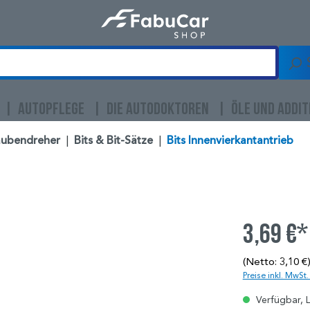
AUTOPFLEGE
DIE AUTODOKTOREN
ÖLE UND ADDIT
aubendreher
|
Bits & Bit-Sätze
|
Bits Innenvierkantantrieb
3,69 €*
(Netto: 3,10 €
Preise inkl. MwSt
Verfügbar, L