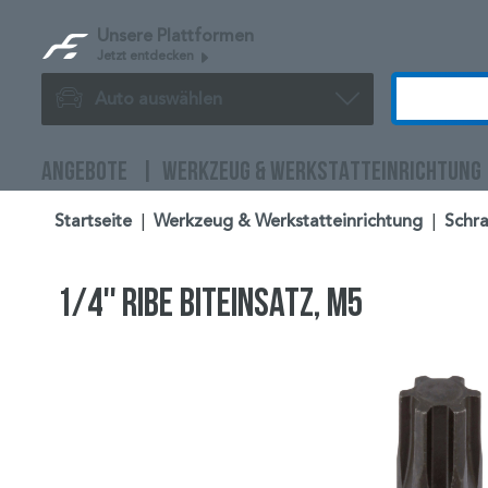
Unsere Plattformen
Jetzt entdecken
Auto auswählen
ANGEBOTE
WERKZEUG & WERKSTATTEINRICHTUNG
Startseite
|
Werkzeug & Werkstatteinrichtung
|
Schr
1/4'' Ribe Biteinsatz, M5