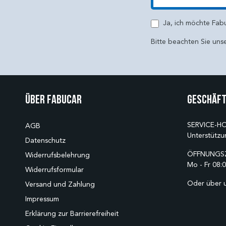
E-Mail
Ja, ich möchte Fab
Bitte beachten Sie uns
Über Fabucar
Geschäft
SERVICE-HO
AGB
Unterstützu
Datenschutz
ÖFFNUNGSZ
Widerrufsbelehrung
Mo - Fr 08:0
Widerrufsformular
Oder über 
Versand und Zahlung
Impressum
Erklärung zur Barrierefreiheit