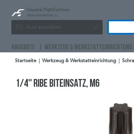
Unsere Plattformen
Jetzt entdecken
Auto auswählen
ANGEBOTE
WERKZEUG & WERKSTATTEINRICHTUNG
Startseite
|
Werkzeug & Werkstatteinrichtung
|
Schr
1/4'' Ribe Biteinsatz, M6