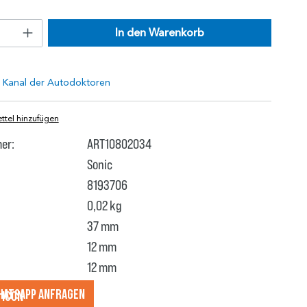
In den Warenkorb
tel hinzufügen
er:
ART10802034
Sonic
8193706
0,02 kg
37 mm
12 mm
12 mm
hatsApp anfragеn