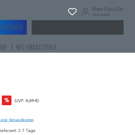
Mein FabuCar
Anmelden
SUCHEN
IVE
KFZ-ERSATZTEILE
%
(UVP:
5,59 €
)
)
. zzgl. Versandkosten
ieferzeit: 2-7 Tage