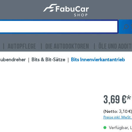
AUTOPFLEGE
DIE AUTODOKTOREN
ÖLE UND ADDIT
aubendreher
|
Bits & Bit-Sätze
|
Bits Innenvierkantantrieb
3,69 €*
(Netto: 3,10 €
Preise inkl. MwSt
Verfügbar, L