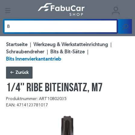
Startseite
|
Werkzeug & Werkstatteinrichtung
|
Schraubendreher
|
Bits & Bit-Sätze
|
Bits Innenvierkantantrieb
Zurück
1/4'' Ribe Biteinsatz, M7
Produktnummer: ART10802035
EAN: 4714123781017