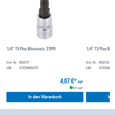
1/4'' TX Plus Biteinsatz, 27IPR
1/4'' TX Plus B
Hrst.-Nr.:
8153727
Hrst.-Nr.:
8153730
EAN:
4712364654701
EAN:
47123646547
4,07 €*
UVP
Auf Lager
In den Warenkorb
In 