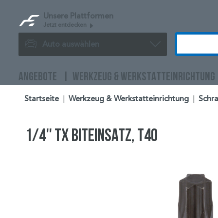
Unsere Plattformen
Jetzt entdecken
Auto auswählen
ANGEBOTE
WERKZEUG & WERKSTATTEINRICHTUNG
Startseite
|
Werkzeug & Werkstatteinrichtung
|
Schr
1/4'' TX Biteinsatz, T40