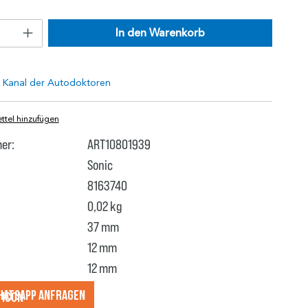
In den Warenkorb
tel hinzufügen
er:
ART10801939
Sonic
8163740
0,02 kg
37 mm
12 mm
12 mm
hatsApp anfragеn