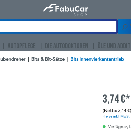
AUTOPFLEGE
DIE AUTODOKTOREN
ÖLE UND ADDIT
aubendreher
|
Bits & Bit-Sätze
|
Bits Innenvierkantantrieb
3,74 €*
(Netto: 3,14 €
Preise inkl. MwSt
Verfügbar, L