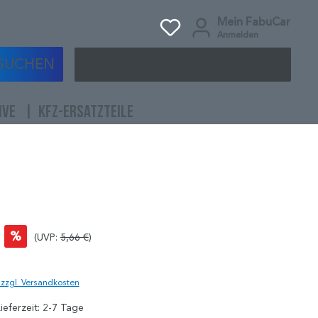
Mein FabuCar
Anmelden
SUCHEN
IVE
KFZ-ERSATZTEILE
%
(UVP:
5,66 €
)
)
. zzgl. Versandkosten
ieferzeit: 2-7 Tage