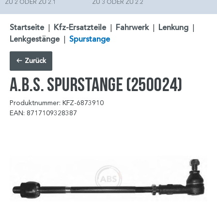
ZU 2 ODER ZU 2.1
ZU 3 ODER ZU 2.2
Startseite
|
Kfz-Ersatzteile
|
Fahrwerk
|
Lenkung
|
Lenkgestänge
|
Spurstange
Zurück
A.B.S. Spurstange (250024)
Produktnummer: KFZ-6873910
EAN: 8717109328387