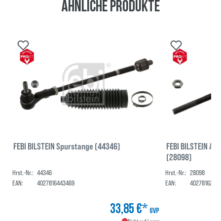
Ähnliche Produkte
FEBI BILSTEIN Spurstange (44346)
FEBI BILSTEIN Ax
(28098)
Hrst.-Nr.:
44346
Hrst.-Nr.:
28098
EAN:
4027816443469
EAN:
4027816280
33,85 €*
UVP