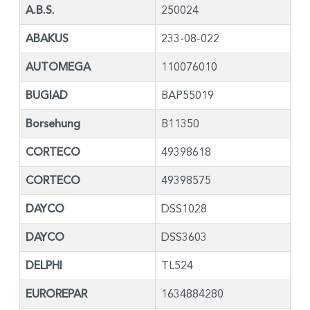
A.B.S.
250024
ABAKUS
233-08-022
AUTOMEGA
110076010
BUGIAD
BAP55019
Borsehung
B11350
CORTECO
49398618
CORTECO
49398575
DAYCO
DSS1028
DAYCO
DSS3603
DELPHI
TL524
EUROREPAR
1634884280