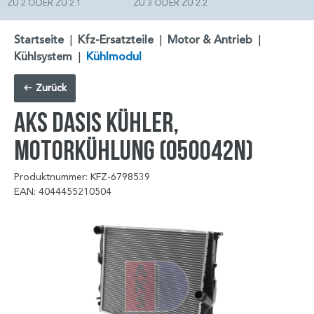
ZU 2 ODER ZU 2.1
ZU 3 ODER ZU 2.2
Startseite
|
Kfz-Ersatzteile
|
Motor & Antrieb
|
Kühlsystem
|
Kühlmodul
Zurück
AKS DASIS Kühler,
Motorkühlung (050042N)
Produktnummer: KFZ-6798539
EAN: 4044455210504