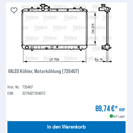
VALEO Kühler, Motorkühlung (735407)
Hrst.-Nr.:
735407
EAN:
3276427354072
89,74 €*
UVP
Auf Lager
In den Warenkorb