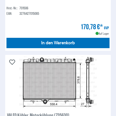
Hrst.-Nr.:
701506
EAN:
3276427015065
170,78 €*
UVP
Auf Lager
In den Warenkorb
VALEO Kühler, Motorkühlung (735630)