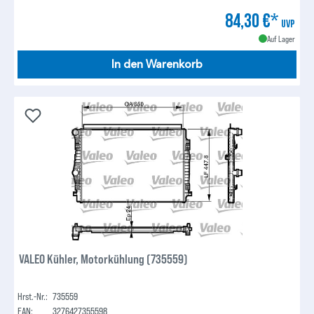
84,30 €*
UVP
Auf Lager
In den Warenkorb
VALEO Kühler, Motorkühlung (735559)
Hrst.-Nr.:
735559
EAN:
3276427355598