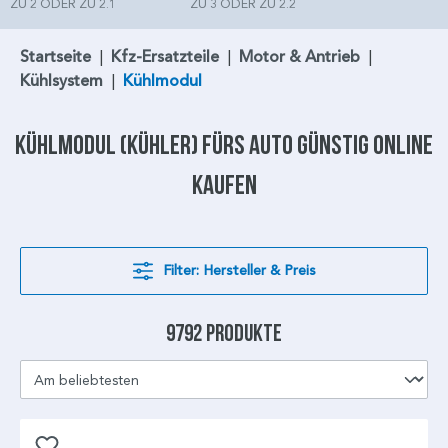
ZU 2 ODER ZU 2.1
ZU 3 ODER ZU 2.2
Startseite
|
Kfz-Ersatzteile
|
Motor & Antrieb
|
Kühlsystem
|
Kühlmodul
Kühlmodul
(Kühler) fürs Auto günstig online
kaufen
Filter: Hersteller & Preis
9792 Produkte