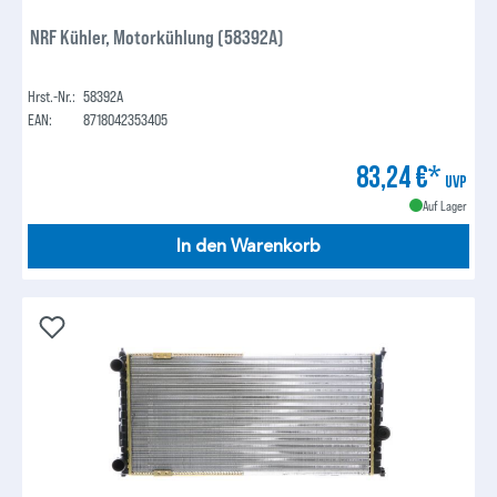
NRF Kühler, Motorkühlung (58392A)
Hrst.-Nr.:
58392A
EAN:
8718042353405
83,24 €*
UVP
Auf Lager
In den Warenkorb