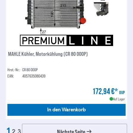
MAHLE Kühler, Motorkühlung (CR 80 000P)
Hrst.-Nr.:
CR 80 000P
EAN:
4057635080439
172,94 €*
UVP
Auf Lager
In den Warenkorb
1
Nächste Seite
2
3