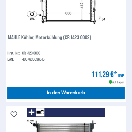
MAHLE Kühler, Motorkühlung (CR 1423 000S)
Hrst.-Nr.:
CR 1423 000S
EAN:
4057635096515
111,29 €*
UVP
Auf Lager
In den Warenkorb