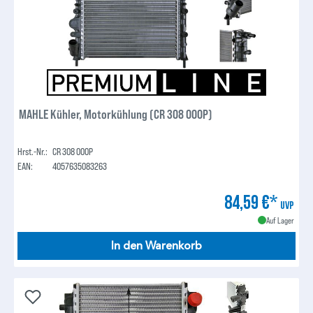
MAHLE Kühler, Motorkühlung (CR 308 000P)
Hrst.-Nr.:
CR 308 000P
EAN:
4057635083263
84,59 €*
UVP
Auf Lager
In den Warenkorb