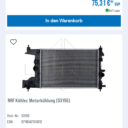
75,31 €*
UVP
Auf Lager
In den Warenkorb
NRF Kühler, Motorkühlung (53155)
Hrst.-Nr.:
53155
EAN:
8718042124012