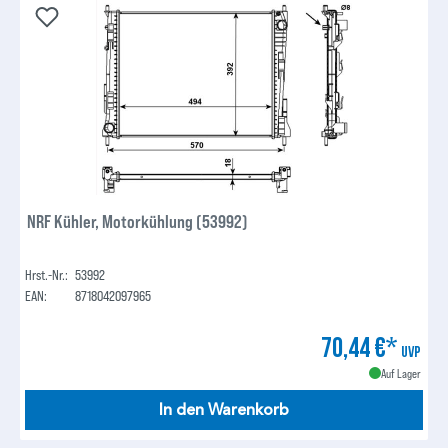
NRF Kühler, Motorkühlung (53992)
Hrst.-Nr.:
53992
EAN:
8718042097965
70,44 €*
UVP
Auf Lager
In den Warenkorb