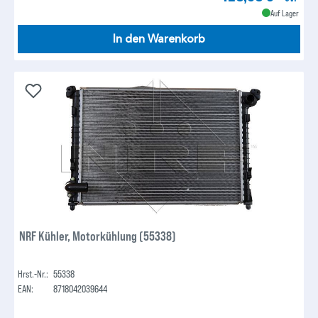
Auf Lager
In den Warenkorb
NRF Kühler, Motorkühlung (55338)
Hrst.-Nr.:
55338
EAN:
8718042039644