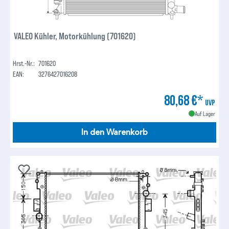
VALEO Kühler, Motorkühlung (701620)
Hrst.-Nr.:
701620
EAN:
3276427016208
80,68 €*
UVP
Auf Lager
In den Warenkorb