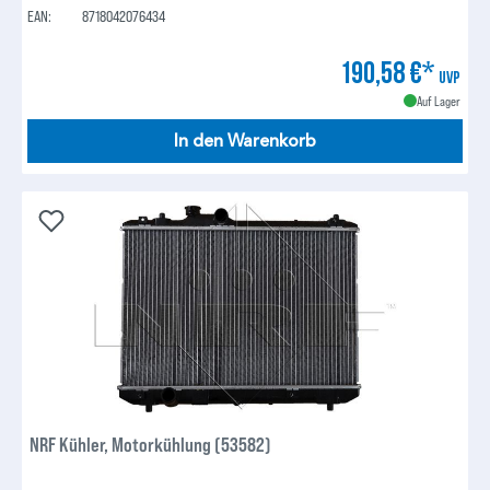
EAN:
8718042076434
190,58 €*
UVP
Auf Lager
In den Warenkorb
NRF Kühler, Motorkühlung (53582)