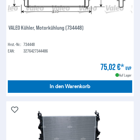
VALEO Kühler, Motorkühlung (734448)
Hrst.-Nr.:
734448
EAN:
3276427344486
75,02 €*
UVP
Auf Lager
In den Warenkorb