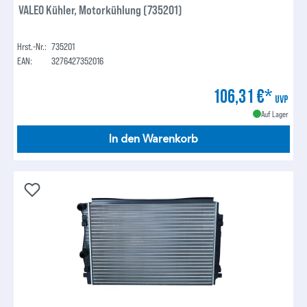
VALEO Kühler, Motorkühlung (735201)
Hrst.-Nr.:
735201
EAN:
3276427352016
106,31 €*
UVP
Auf Lager
In den Warenkorb