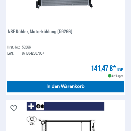
NRF Kühler, Motorkühlung (59266)
Hrst.-Nr.:
59266
EAN:
8718042307057
141,47 €*
UVP
Auf Lager
In den Warenkorb