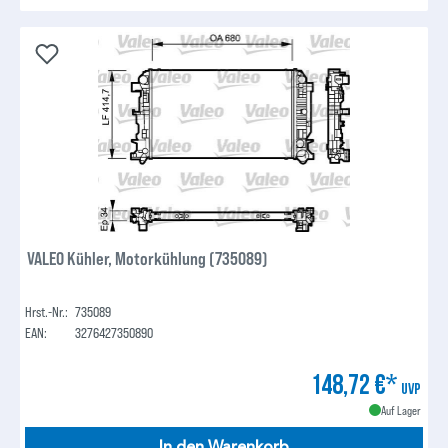
VALEO Kühler, Motorkühlung (735089)
Hrst.-Nr.:
735089
EAN:
3276427350890
148,72 €*
UVP
Auf Lager
In den Warenkorb