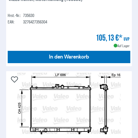
Hrst.-Nr.:
735630
EAN:
3276427356304
105,13 €*
UVP
Auf Lager
In den Warenkorb