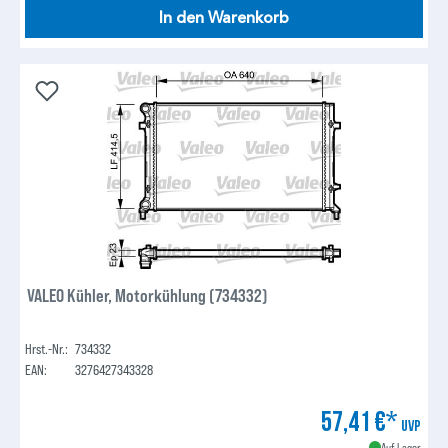
In den Warenkorb
VALEO Kühler, Motorkühlung (734332)
Hrst.-Nr.:
734332
EAN:
3276427343328
57,41 €*
UVP
Auf Lager