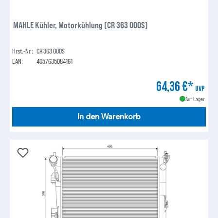
MAHLE Kühler, Motorkühlung (CR 363 000S)
Hrst.-Nr.:
CR 363 000S
EAN:
4057635084161
64,36 €*
UVP
Auf Lager
In den Warenkorb