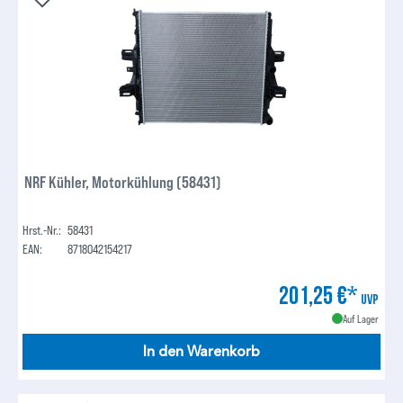
NRF Kühler, Motorkühlung (58431)
Hrst.-Nr.:
58431
EAN:
8718042154217
201,25 €*
UVP
Auf Lager
In den Warenkorb