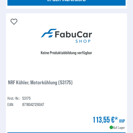
NRF Kühler, Motorkühlung (53175)
Hrst.-Nr.:
53175
EAN:
8718042126047
113,55 €*
UVP
Auf Lager