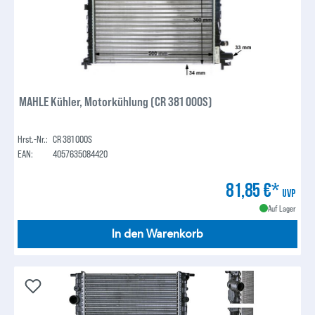
MAHLE Kühler, Motorkühlung (CR 381 000S)
Hrst.-Nr.:
CR 381 000S
EAN:
4057635084420
81,85 €*
UVP
Auf Lager
In den Warenkorb