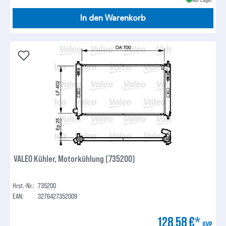
In den Warenkorb
VALEO Kühler, Motorkühlung (735200)
Hrst.-Nr.:
735200
EAN:
3276427352009
128,58 €*
UVP