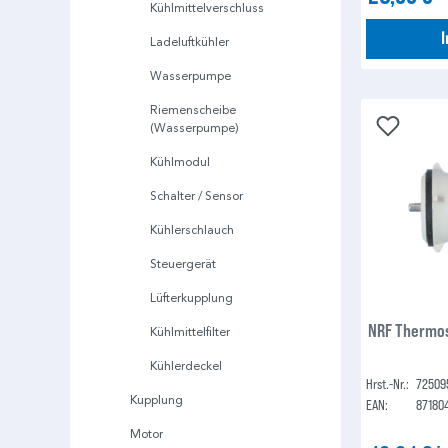
Kühlmittelverschluss
Ladeluftkühler
Wasserpumpe
Riemenscheibe
(Wasserpumpe)
Kühlmodul
Schalter / Sensor
Kühlerschlauch
Steuergerät
Lüfterkupplung
NRF Thermos
Kühlmittelfilter
Kühlerdeckel
Hrst.-Nr.:
72509
Kupplung
EAN:
87180
Motor