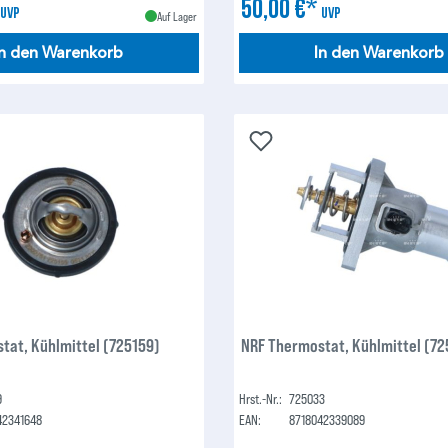
*
50,00 €*
UVP
UVP
Auf Lager
In den Warenkorb
In den Warenkorb
tat, Kühlmittel (725159)
NRF Thermostat, Kühlmittel (7
9
Hrst.-Nr.:
725033
42341648
EAN:
8718042339089