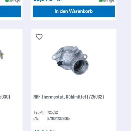
Auf Lager
Auf Lager
In den Warenkorb
25030)
NRF Thermostat, Kühlmittel (725032)
Hrst.-Nr.:
725032
EAN:
8718042339065