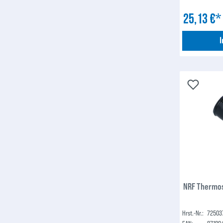
25,13 €
NRF Thermos
Hrst.-Nr.:
72503