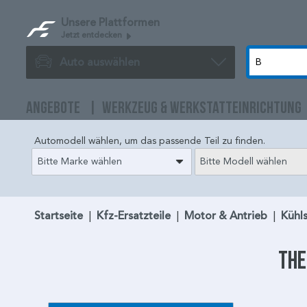
Unsere Plattformen
Jetzt entdecken
Auto auswählen
ANGEBOTE
WERKZEUG & WERKSTATTEINRICHTUNG
Automodell wählen, um das passende Teil zu finden.
Bitte Marke wählen
Bitte Modell wählen
Startseite
|
Kfz-Ersatzteile
|
Motor & Antrieb
|
Kühl
Th