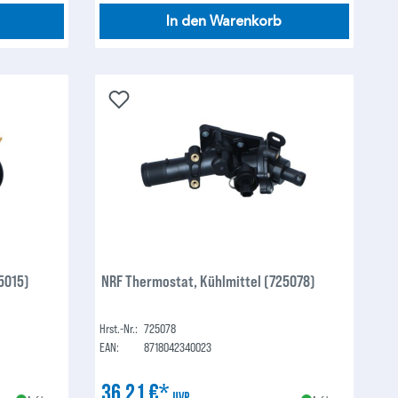
In den Warenkorb
5015)
NRF Thermostat, Kühlmittel (725078)
Hrst.-Nr.:
725078
EAN:
8718042340023
36,21 €*
UVP