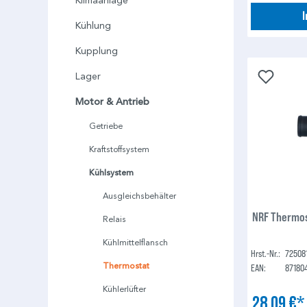
Klimaanlage
Kühlung
Kupplung
Lager
Motor & Antrieb
Getriebe
Kraftstoffsystem
Kühlsystem
Ausgleichsbehälter
NRF Thermos
Relais
Kühlmittelflansch
Hrst.-Nr.:
72508
Thermostat
EAN:
87180
Kühlerlüfter
28,09 €