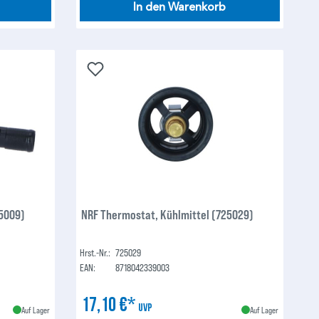
In den Warenkorb
25009)
NRF Thermostat, Kühlmittel (725029)
Hrst.-Nr.:
725029
EAN:
8718042339003
17,10 €*
UVP
Auf Lager
Auf Lager