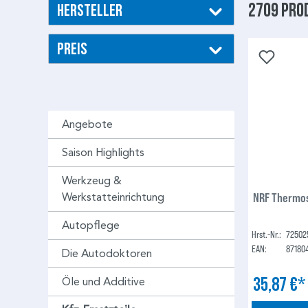
2709 Pro
Hersteller
Preis
Angebote
Saison Highlights
Werkzeug &
NRF Thermos
Werkstatteinrichtung
Autopflege
Hrst.-Nr.:
72502
EAN:
87180
Die Autodoktoren
35,87 €
Öle und Additive