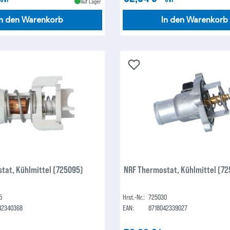
Auf Lager
In den Warenkorb
In den Warenkorb
tat, Kühlmittel (725095)
NRF Thermostat, Kühlmittel (7
5
Hrst.-Nr.:
725030
42340368
EAN:
8718042339027