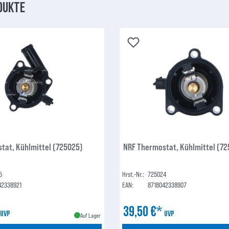
dukte
tat, Kühlmittel (725025)
NRF Thermostat, Kühlmittel (7
5
Hrst.-Nr.:
725024
42338921
EAN:
8718042338907
*
39,50 €*
UVP
UVP
Auf Lager