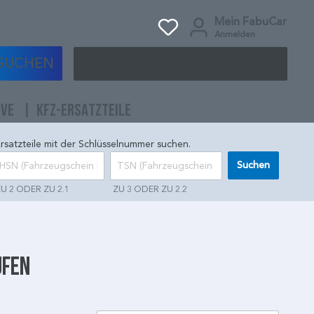
Mein FabuCar
Anmelden
SUCHEN
IVE
KFZ-ERSATZTEILE
rsatzteile mit der Schlüsselnummer suchen.
Suchen
U 2 ODER ZU 2.1
ZU 3 ODER ZU 2.2
ufen