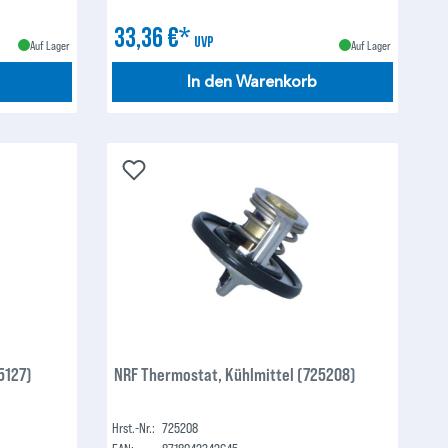
33,36 €*
UVP
Auf Lager
Auf Lager
In den Warenkorb
5127)
NRF Thermostat, Kühlmittel (725208)
Hrst.-Nr.:
725208