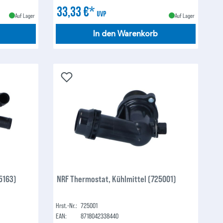
33,33 €*
UVP
Auf Lager
Auf Lager
In den Warenkorb
5163)
NRF Thermostat, Kühlmittel (725001)
Hrst.-Nr.:
725001
EAN:
8718042338440