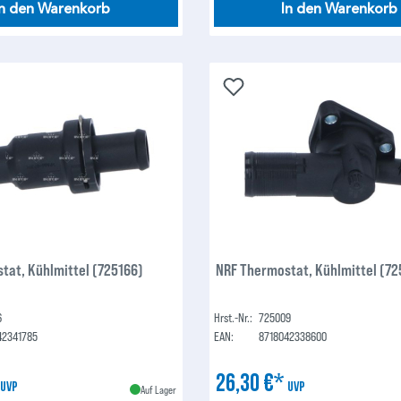
In den Warenkorb
In den Warenkorb
tat, Kühlmittel (725166)
NRF Thermostat, Kühlmittel (7
6
Hrst.-Nr.:
725009
42341785
EAN:
8718042338600
*
26,30 €*
UVP
UVP
Auf Lager