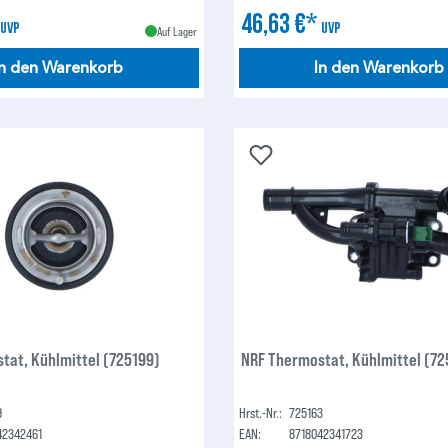
*
46,63 €*
UVP
UVP
Auf Lager
In den Warenkorb
In den Warenkorb
tat, Kühlmittel (725199)
NRF Thermostat, Kühlmittel (72
9
Hrst.-Nr.:
725163
42342461
EAN:
8718042341723