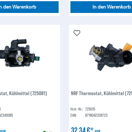
In den Warenkorb
In den Warenkorb
tat, Kühlmittel (725081)
NRF Thermostat, Kühlmittel (72
1
Hrst.-Nr.:
725015
42340085
EAN:
8718042338723
*
32,34 €*
UVP
UVP