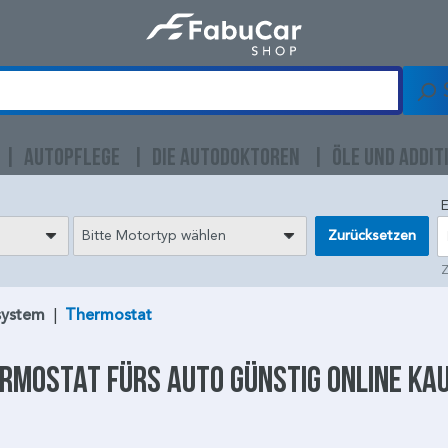
AUTOPFLEGE
DIE AUTODOKTOREN
ÖLE UND ADDIT
E
Bitte Motortyp wählen
Zurücksetzen
Z
system
|
Thermostat
ermostat
fürs Auto günstig online ka