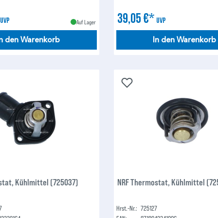
*
39,05 €*
UVP
UVP
Auf Lager
In den Warenkorb
In den Warenkorb
tat, Kühlmittel (725037)
NRF Thermostat, Kühlmittel (72
7
Hrst.-Nr.:
725127