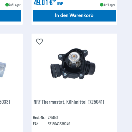
49,01 €*
UVP
Auf Lager
Auf Lager
In den Warenkorb
25033)
NRF Thermostat, Kühlmittel (725041)
Hrst.-Nr.:
725041
EAN:
8718042339249