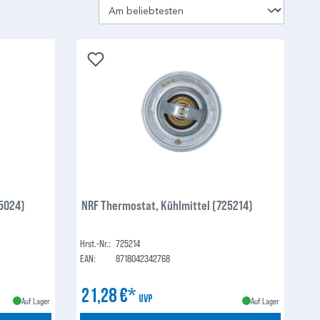
25024)
NRF Thermostat, Kühlmittel (725214)
Hrst.-Nr.:
725214
EAN:
8718042342768
21,28 €*
UVP
Auf Lager
Auf Lager