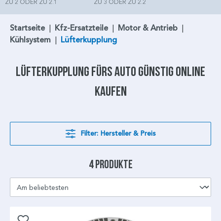
ZU 2 ODER ZU 2.1
ZU 3 ODER ZU 2.2
Startseite
|
Kfz-Ersatzteile
|
Motor & Antrieb
|
Kühlsystem
|
Lüfterkupplung
Lüfterkupplung
fürs Auto günstig online
kaufen
Filter: Hersteller & Preis
4 Produkte