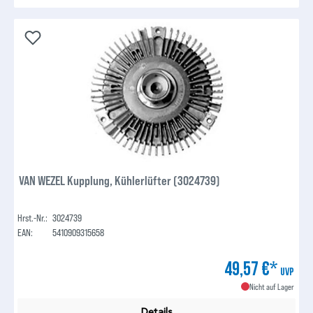
VAN WEZEL Kupplung, Kühlerlüfter (3024739)
Hrst.-Nr.:
3024739
EAN:
5410909315658
49,57 €*
UVP
Nicht auf Lager
Details