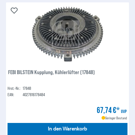
FEBI BILSTEIN Kupplung, Kühlerlüfter (17848)
Hrst.-Nr.:
17848
EAN:
4027816178484
67,74 €*
UVP
Geringer Bestand
In den Warenkorb