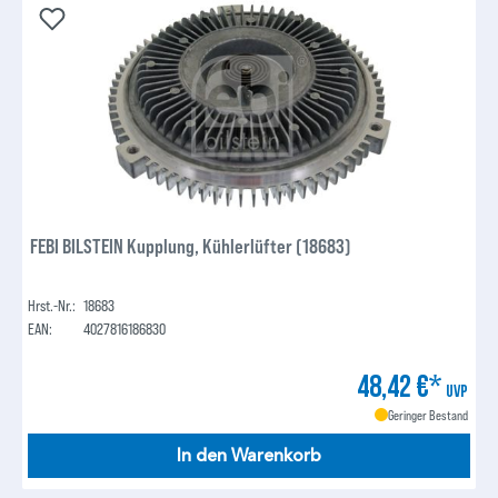
FEBI BILSTEIN Kupplung, Kühlerlüfter (18683)
Hrst.-Nr.:
18683
EAN:
4027816186830
48,42 €*
UVP
Geringer Bestand
In den Warenkorb