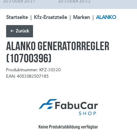
ZU 2 ODER ZU 2.1
ZU 3 ODER ZU 2.2
Startseite
|
Kfz-Ersatzteile
|
Marken
|
ALANKO
Zurück
ALANKO Generatorregler
(10700396)
Produktnummer: KFZ-30320
EAN: 4053082507185