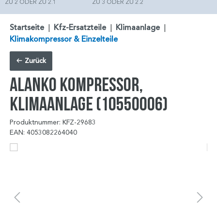
ZU 2 ODER ZU 2.1
ZU 3 ODER ZU 2.2
Startseite
|
Kfz-Ersatzteile
|
Klimaanlage
|
Klimakompressor & Einzelteile
Zurück
ALANKO Kompressor,
Klimaanlage (10550006)
Produktnummer: KFZ-29683
EAN: 4053082264040