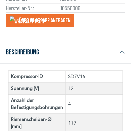
Hersteller-Nr.:
10550006
Über WhatsApp anfragеn
Beschreibung
Kompressor-ID
SD7V16
Spannung [V]
12
Anzahl der
4
Befestigungsbohrungen
Riemenscheiben-Ø
119
[mm]