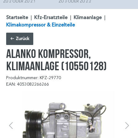
ZU 2 ODER ZU 2.1
ZU 3 ODER ZU 2.2
Startseite
|
Kfz-Ersatzteile
|
Klimaanlage
|
Klimakompressor & Einzelteile
Zurück
ALANKO Kompressor,
Klimaanlage (10550128)
Produktnummer: KFZ-29770
EAN: 4053082266266