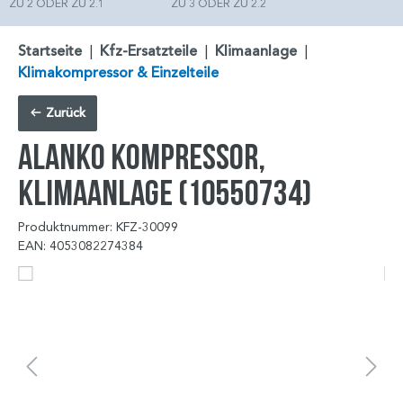
ZU 2 ODER ZU 2.1
ZU 3 ODER ZU 2.2
Startseite
|
Kfz-Ersatzteile
|
Klimaanlage
|
Klimakompressor & Einzelteile
Zurück
ALANKO Kompressor,
Klimaanlage (10550734)
Produktnummer: KFZ-30099
EAN: 4053082274384