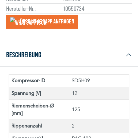
Hersteller-Nr.:
10550734
Über WhatsApp anfragеn
Beschreibung
Kompressor-ID
SD5H09
Spannung [V]
12
Riemenscheiben-Ø
125
[mm]
Rippenanzahl
2