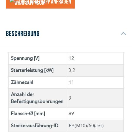
Über WhatsApp anfragеn
Beschreibung
Spannung [V]
12
Starterleistung [kW]
3,2
Zähnezahl
11
Anzahl der
3
Befestigungsbohrungen
Flansch-Ø [mm]
89
Steckerausführung-ID
B+(M10)/50(Jet)