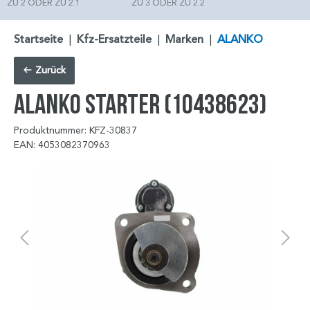
ZU 2 ODER ZU 2.1
ZU 3 ODER ZU 2.2
Startseite
|
Kfz-Ersatzteile
|
Marken
|
ALANKO
Zurück
ALANKO Starter (10438623)
Produktnummer: KFZ-30837
EAN: 4053082370963