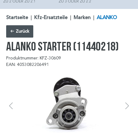
ZU 2 ODER ZU 2.1
ZU 3 ODER ZU 2.2
Startseite
|
Kfz-Ersatzteile
|
Marken
|
ALANKO
Zurück
ALANKO Starter (11440218)
Produktnummer: KFZ-30609
EAN: 4053082206491