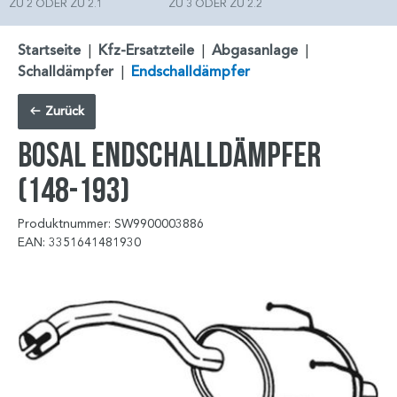
ZU 2 ODER ZU 2.1
ZU 3 ODER ZU 2.2
Startseite
|
Kfz-Ersatzteile
|
Abgasanlage
|
Schalldämpfer
|
Endschalldämpfer
Zurück
BOSAL Endschalldämpfer
(148-193)
Produktnummer: SW9900003886
EAN: 3351641481930