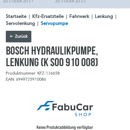
ZU 2 ODER ZU 2.1
ZU 3 ODER ZU 2.2
Startseite
|
Kfz-Ersatzteile
|
Fahrwerk
|
Lenkung
|
Servolenkung
|
Servopumpe
Zurück
BOSCH Hydraulikpumpe,
Lenkung (K S00 910 008)
Produktnummer: KFZ-136658
EAN: 6949725910086