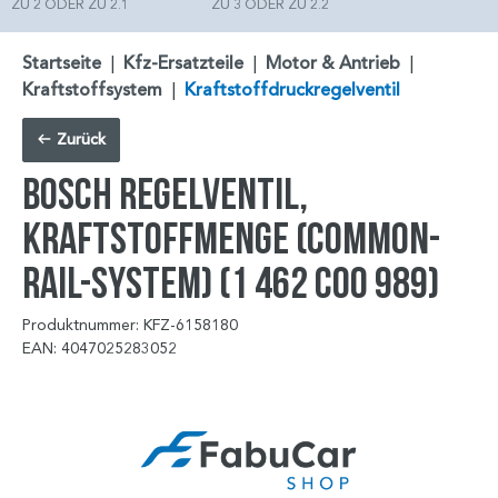
ZU 2 ODER ZU 2.1
ZU 3 ODER ZU 2.2
Startseite
|
Kfz-Ersatzteile
|
Motor & Antrieb
|
Kraftstoffsystem
|
Kraftstoffdruckregelventil
Zurück
BOSCH Regelventil,
Kraftstoffmenge (Common-
Rail-System) (1 462 C00 989)
Produktnummer: KFZ-6158180
EAN: 4047025283052