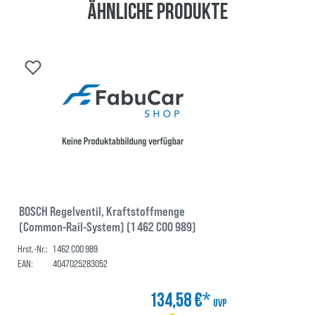
Ähnliche Produkte
BOSCH Regelventil, Kraftstoffmenge
(Common-Rail-System) (1 462 C00 989)
Hrst.-Nr.:
1 462 C00 989
EAN:
4047025283052
134,58 €*
UVP