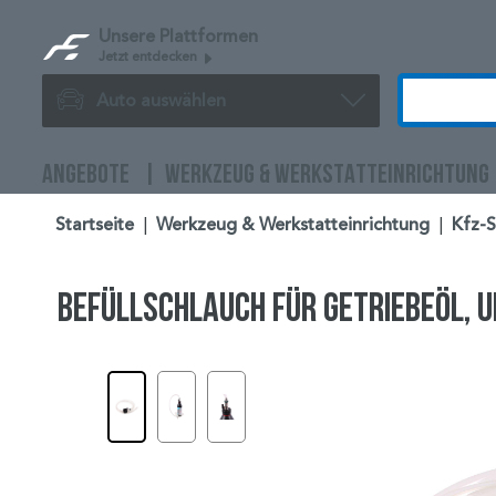
Unsere Plattformen
Jetzt entdecken
Auto auswählen
ANGEBOTE
WERKZEUG & WERKSTATTEINRICHTUNG
Startseite
|
Werkzeug & Werkstatteinrichtung
|
Kfz-
Befüllschlauch für Getriebeöl, 