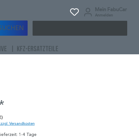
Mein FabuCar
Anmelden
SUCHEN
IVE
KFZ-ERSATZTEILE
*
€)
. zzgl. Versandkosten
ieferzeit: 1-4 Tage