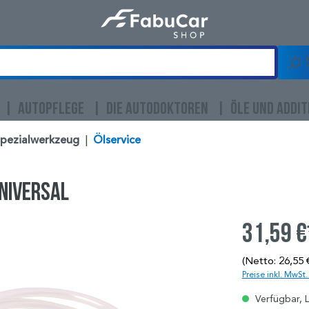
AUTOPFLEGE
DIE AUTODOKTOREN
ÖLE UND ADDIT
Spezialwerkzeug
|
Ölservice
Universal
31,59 €
(Netto: 26,55 
Preise inkl. MwSt
Verfügbar, L