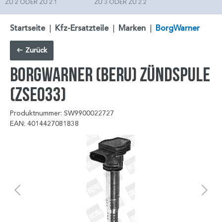
ZU 2 ODER ZU 2.1
ZU 3 ODER ZU 2.2
Startseite
|
Kfz-Ersatzteile
|
Marken
|
BorgWarner
Zurück
BorgWarner (BERU) Zündspule
(ZSE033)
Produktnummer: SW9900022727
EAN: 4014427081838