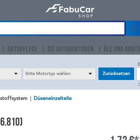
AUTOPFLEGE
DIE AUTODOKTOREN
ÖLE UND ADDIT
E
Bitte Motortyp wählen
Zurücksetzen
Z
tstoffsystem
|
Düseneinzelteile
56.810)