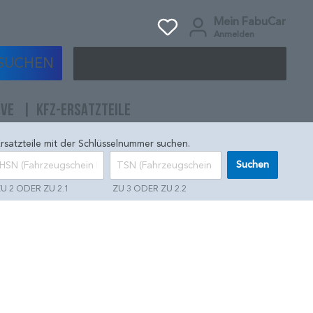
Mein FabuCar
Anmelden
SUCHEN
IVE
KFZ-ERSATZTEILE
rsatzteile mit der Schlüsselnummer suchen.
Suchen
U 2 ODER ZU 2.1
ZU 3 ODER ZU 2.2