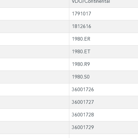
VDO/Continental
1791017
1812616
1980.ER
1980.ET
1980.R9
1980.S0
36001726
36001727
36001728
36001729