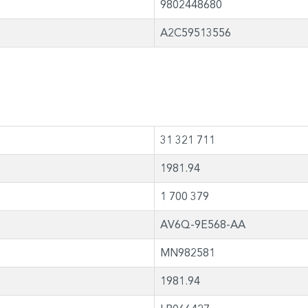
9802448680
A2C59513556
31 321 711
1981.94
1 700 379
AV6Q-9E568-AA
MN982581
1981.94