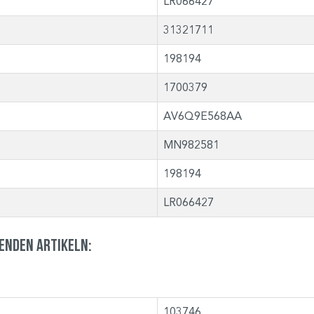
LR066427
31321711
198194
1700379
AV6Q9E568AA
MN982581
198194
LR066427
genden Artikeln:
103746