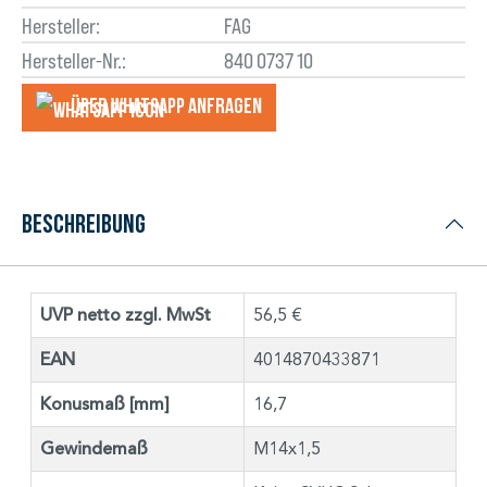
Hersteller:
FAG
Hersteller-Nr.:
840 0737 10
Über WhatsApp anfragеn
Beschreibung
UVP netto zzgl. MwSt
56,5 €
EAN
4014870433871
Konusmaß [mm]
16,7
Gewindemaß
M14x1,5