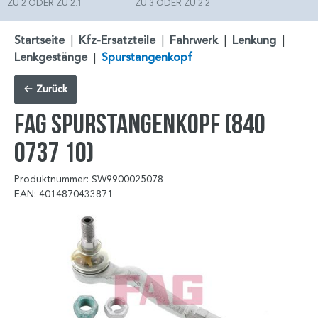
ZU 2 ODER ZU 2.1
ZU 3 ODER ZU 2.2
Startseite
|
Kfz-Ersatzteile
|
Fahrwerk
|
Lenkung
|
Lenkgestänge
|
Spurstangenkopf
Zurück
FAG Spurstangenkopf (840
0737 10)
Produktnummer: SW9900025078
EAN: 4014870433871