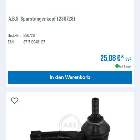
A.B.S. Spurstangenkopf (230728)
Hrst.-Nr.:
230728
EAN:
8717109481167
25,08 €*
UVP
Auf Lager
In den Warenkorb