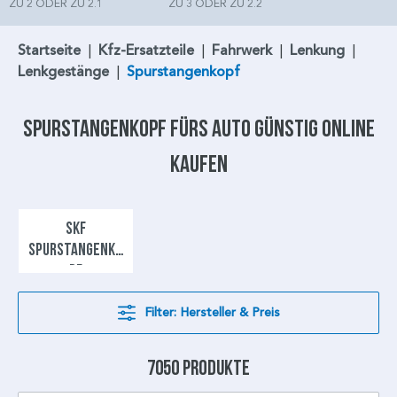
ZU 2 ODER ZU 2.1
ZU 3 ODER ZU 2.2
Startseite
|
Kfz-Ersatzteile
|
Fahrwerk
|
Lenkung
|
Lenkgestänge
|
Spurstangenkopf
Spurstangenkopf
fürs Auto günstig online
kaufen
SKF
SPURSTANGENKO
PF
Filter: Hersteller & Preis
7050 Produkte