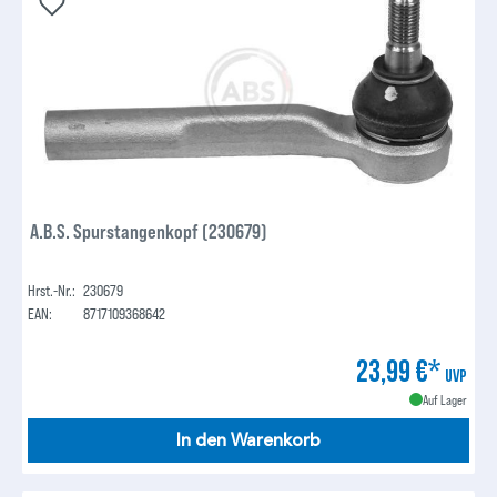
A.B.S. Spurstangenkopf (230679)
Hrst.-Nr.:
230679
EAN:
8717109368642
23,99 €*
UVP
Auf Lager
In den Warenkorb