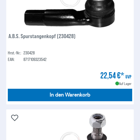
A.B.S. Spurstangenkopf (230428)
Hrst.-Nr.:
230428
EAN:
8717109323542
22,54 €*
UVP
Auf Lager
In den Warenkorb