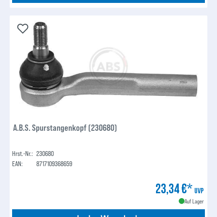
A.B.S. Spurstangenkopf (230680)
Hrst.-Nr.:
230680
EAN:
8717109368659
23,34 €*
UVP
Auf Lager