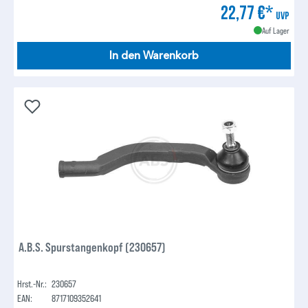
22,77 €*
UVP
Auf Lager
In den Warenkorb
A.B.S. Spurstangenkopf (230657)
Hrst.-Nr.:
230657
EAN:
8717109352641