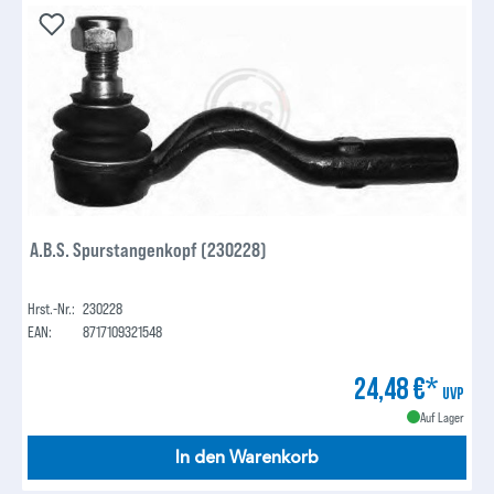
A.B.S. Spurstangenkopf (230228)
Hrst.-Nr.:
230228
EAN:
8717109321548
24,48 €*
UVP
Auf Lager
In den Warenkorb