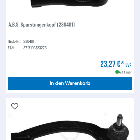
A.B.S. Spurstangenkopf (230401)
Hrst.-Nr.:
230401
EAN:
8717109323276
23,27 €*
UVP
Auf Lager
In den Warenkorb