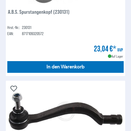
A.B.S. Spurstangenkopf (230131)
Hrst.-Nr.:
230131
EAN:
8717109320572
23,04 €*
UVP
Auf Lager
In den Warenkorb