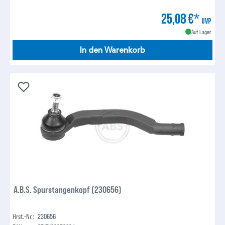
25,08 €*
UVP
Auf Lager
In den Warenkorb
A.B.S. Spurstangenkopf (230656)
Hrst.-Nr.:
230656