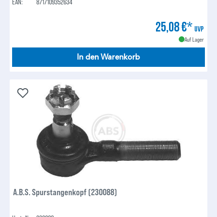
EAN:
8717109352634
25,08 €*
UVP
Auf Lager
In den Warenkorb
A.B.S. Spurstangenkopf (230088)