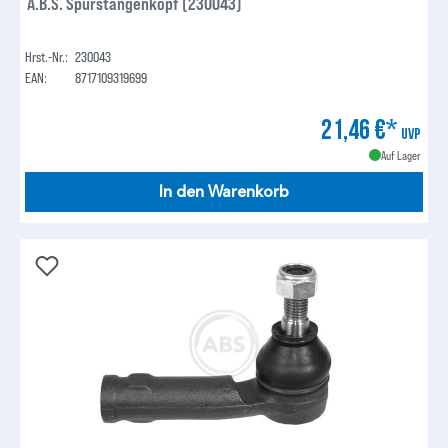
A.B.S. Spurstangenkopf (230043)
Hrst.-Nr.:
230043
EAN:
8717109319699
21,46 €*
UVP
Auf Lager
In den Warenkorb