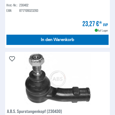
Hrst.-Nr.:
230402
EAN:
8717109323283
23,27 €*
UVP
Auf Lager
In den Warenkorb
A.B.S. Spurstangenkopf (230430)