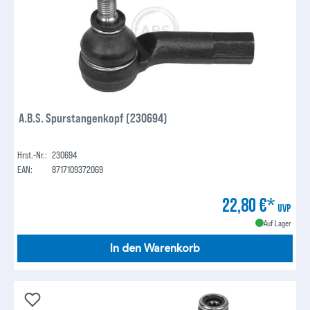
A.B.S. Spurstangenkopf (230694)
Hrst.-Nr.:
230694
EAN:
8717109372069
22,80 €*
UVP
Auf Lager
In den Warenkorb