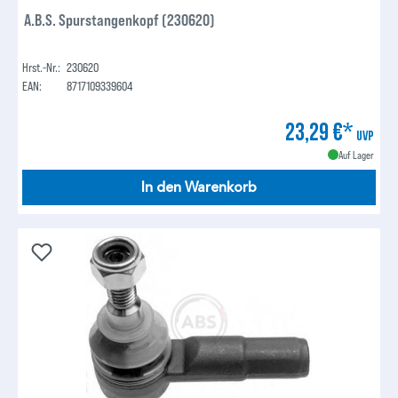
A.B.S. Spurstangenkopf (230620)
Hrst.-Nr.:
230620
EAN:
8717109339604
23,29 €*
UVP
Auf Lager
In den Warenkorb