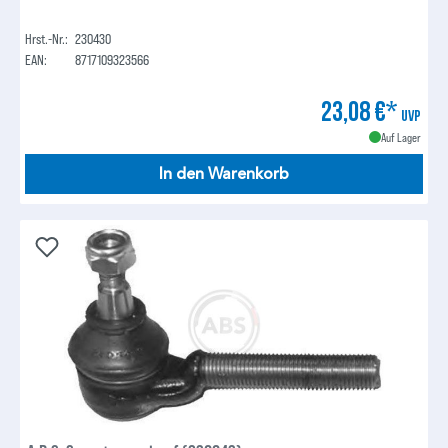
Hrst.-Nr.:
230430
EAN:
8717109323566
23,08 €*
UVP
Auf Lager
In den Warenkorb