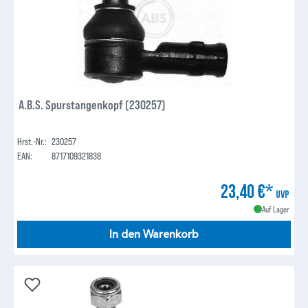
A.B.S. Spurstangenkopf (230257)
Hrst.-Nr.:
230257
EAN:
8717109321838
23,40 €*
UVP
Auf Lager
In den Warenkorb