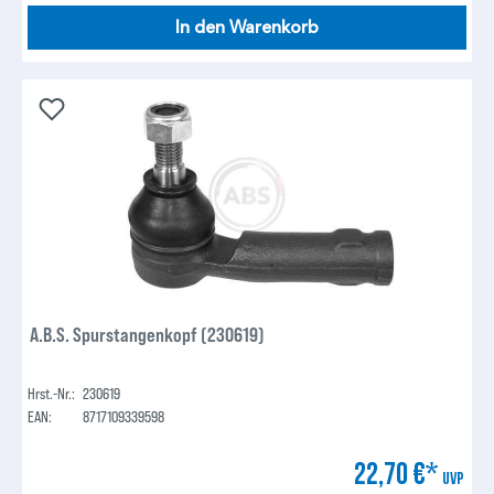
In den Warenkorb
A.B.S. Spurstangenkopf (230619)
Hrst.-Nr.:
230619
EAN:
8717109339598
22,70 €*
UVP