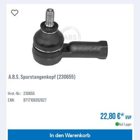
A.B.S. Spurstangenkopf (230655)
Hrst.-Nr.:
230655
EAN:
8717109352627
22,80 €*
UVP
Auf Lager
In den Warenkorb