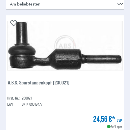
A.B.S. Spurstangenkopf (230021)
Hrst.-Nr.:
230021
EAN:
8717109319477
24,56 €*
UVP
Auf Lager