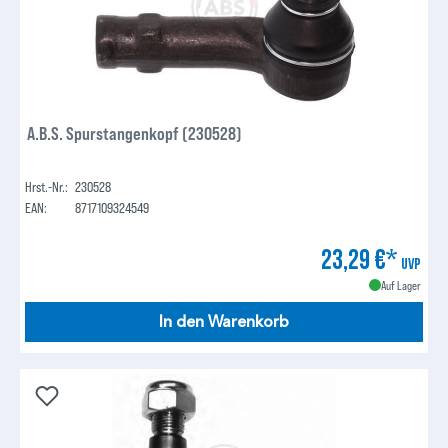
A.B.S. Spurstangenkopf (230528)
Hrst.-Nr.:
230528
EAN:
8717109324549
23,29 €*
UVP
Auf Lager
In den Warenkorb