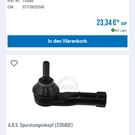
Hrst.-Nr.:
230088
EAN:
8717109320145
23,34 €*
UVP
Auf Lager
In den Warenkorb
A.B.S. Spurstangenkopf (230402)