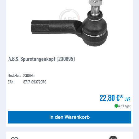
A.B.S. Spurstangenkopf (230695)
Hrst.-Nr.:
230695
EAN:
8717109372076
22,80 €*
UVP
Auf Lager
In den Warenkorb