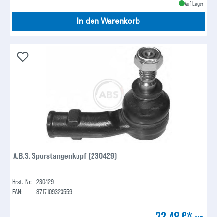
Auf Lager
In den Warenkorb
A.B.S. Spurstangenkopf (230429)
Hrst.-Nr.:
230429
EAN:
8717109323559
23,48 €*