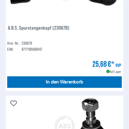
A.B.S. Spurstangenkopf (230678)
Hrst.-Nr.:
230678
EAN:
8717109368147
25,68 €*
UVP
Auf Lager
In den Warenkorb