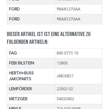
FORD
98AX3270AA
FORD
98AX3270AA
Dieser Artikel ist ist eine Alternative zu
folgenden Artikeln:
FAG
840 0773 10
FEBI BILSTEIN
12800
HERTH+BUSS
J4830831
JAKOPARTS
LEMFÖRDER
22002 02
METZGER
54020402
MEYLE
716 020 0008