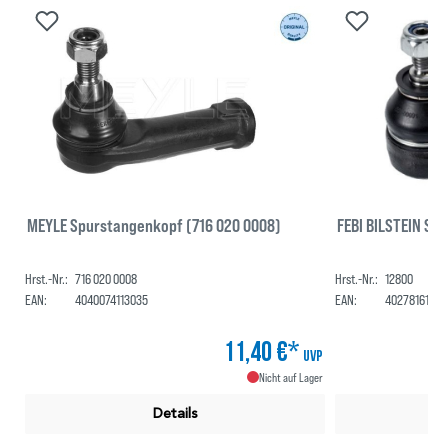
MEYLE Spurstangenkopf (716 020 0008)
FEBI BILSTEIN Sp
Hrst.-Nr.:
716 020 0008
Hrst.-Nr.:
12800
EAN:
4040074113035
EAN:
40278161280
11,40 €*
UVP
Nicht auf Lager
Details