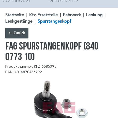
ZU 2 ODER ZU 2.1
ZU 3 ODER ZU 2.2
Startseite
|
Kfz-Ersatzteile
|
Fahrwerk
|
Lenkung
|
Lenkgestänge
|
Spurstangenkopf
Zurück
FAG Spurstangenkopf (840
0773 10)
Produktnummer: KFZ-6685395
EAN: 4014870436292