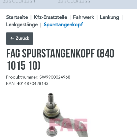
ZU 2 ODER ZU 2.1
ZU 3 ODER ZU 2.2
Startseite
|
Kfz-Ersatzteile
|
Fahrwerk
|
Lenkung
|
Lenkgestänge
|
Spurstangenkopf
Zurück
FAG Spurstangenkopf (840
1015 10)
Produktnummer: SW9900024968
EAN: 4014870428143