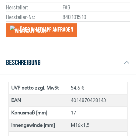
Hersteller:
FAG
Hersteller-Nr.:
840 1015 10
Über WhatsApp anfragеn
Beschreibung
UVP netto zzgl. MwSt
54,6 €
EAN
4014870428143
Konusmaß [mm]
17
Innengewinde [mm]
M16x1,5