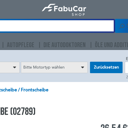
AUTOPFLEGE
DIE AUTODOKTOREN
ÖLE UND ADDIT
E
Bitte Motortyp wählen
Zurücksetzen
Z
scheibe / Frontscheibe
ibe (02789)