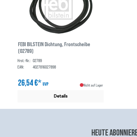
FEBI BILSTEIN Dichtung, Frontscheibe
(02789)
Hrst.-Nr.:
02789
EAN:
4027816027898
26,54 €*
UVP
Nicht auf Lager
Details
Heute abonniere