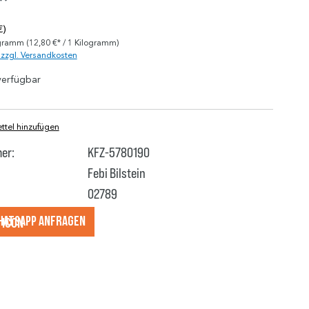
*
€)
ogramm
(12,80 €* / 1 Kilogramm)
. zzgl. Versandkosten
verfügbar
tel hinzufügen
er:
KFZ-5780190
Febi Bilstein
02789
hatsApp anfragеn