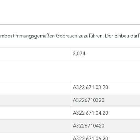
h dembestimmungsgemäßen Gebrauch zuzuführen. Der Einbau darf
2,074
A322 671 03 20
A3226710320
A322 671 04 20
A3226710420
A322 671 06 20