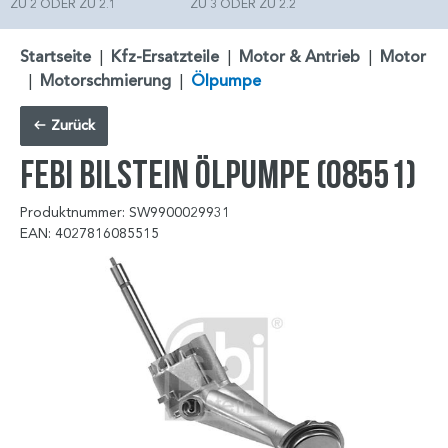
ZU 2 ODER ZU 2.1
ZU 3 ODER ZU 2.2
Startseite
|
Kfz-Ersatzteile
|
Motor & Antrieb
|
Motor
|
Motorschmierung
|
Ölpumpe
Zurück
FEBI BILSTEIN Ölpumpe (08551)
Produktnummer: SW9900029931
EAN: 4027816085515