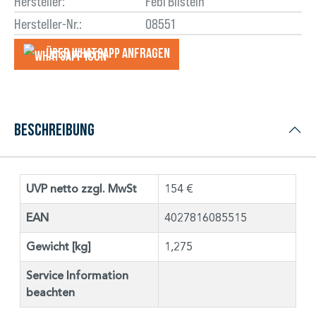
Hersteller:
Febi Bilstein
Hersteller-Nr.:
08551
Über WhatsApp anfragеn
Beschreibung
UVP netto zzgl. MwSt
154 €
EAN
4027816085515
Gewicht [kg]
1,275
Service Information
beachten