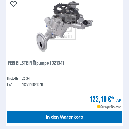
FEBI BILSTEIN Ölpumpe (02134)
Hrst.-Nr.:
02134
EAN:
4027816021346
123,19 €*
UVP
Geringer Bestand
In den Warenkorb