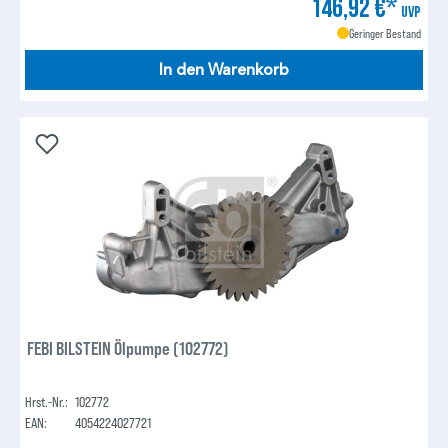
146,92 €*
UVP
Geringer Bestand
In den Warenkorb
FEBI BILSTEIN Ölpumpe (102772)
Hrst.-Nr.:
102772
EAN:
4054224027721