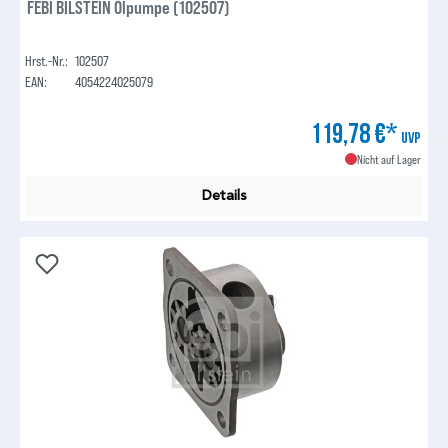
FEBI BILSTEIN Ölpumpe (102507)
Hrst.-Nr.:
102507
EAN:
4054224025079
119,78 €*
UVP
Nicht auf Lager
Details