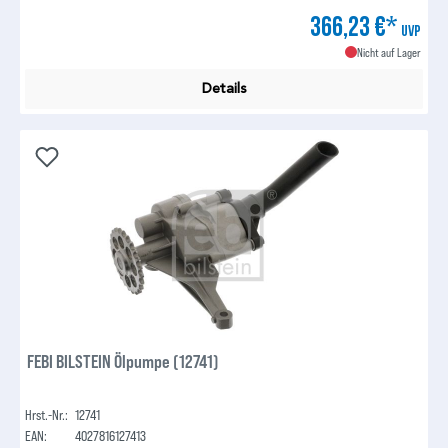
366,23 €*
UVP
Nicht auf Lager
Details
FEBI BILSTEIN Ölpumpe (12741)
Hrst.-Nr.:
12741
EAN:
4027816127413