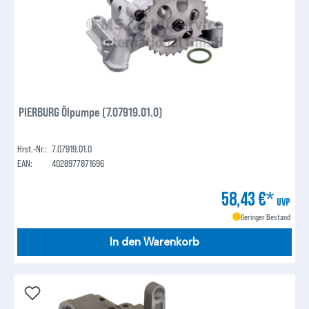
PIERBURG Ölpumpe (7.07919.01.0)
Hrst.-Nr.:
7.07919.01.0
EAN:
4028977871696
58,43 €*
UVP
Geringer Bestand
In den Warenkorb