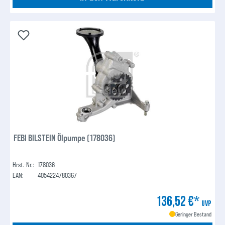
FEBI BILSTEIN Ölpumpe (178036)
Hrst.-Nr.:
178036
EAN:
4054224780367
136,52 €*
UVP
Geringer Bestand