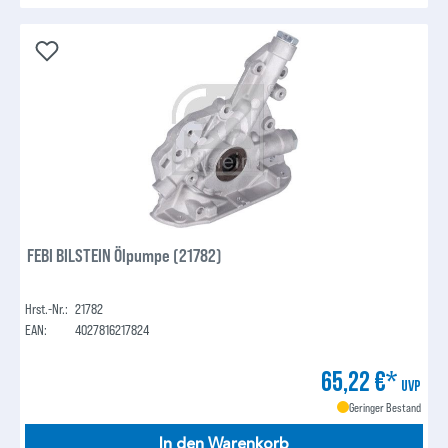
FEBI BILSTEIN Ölpumpe (21782)
Hrst.-Nr.:
21782
EAN:
4027816217824
65,22 €*
UVP
Geringer Bestand
In den Warenkorb