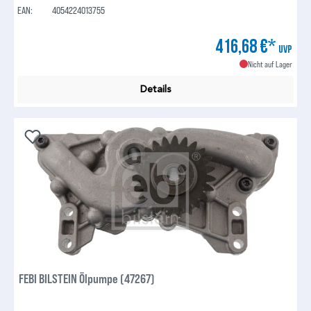
EAN:
4054224013755
416,68 €*
UVP
Nicht auf Lager
Details
FEBI BILSTEIN Ölpumpe (47267)