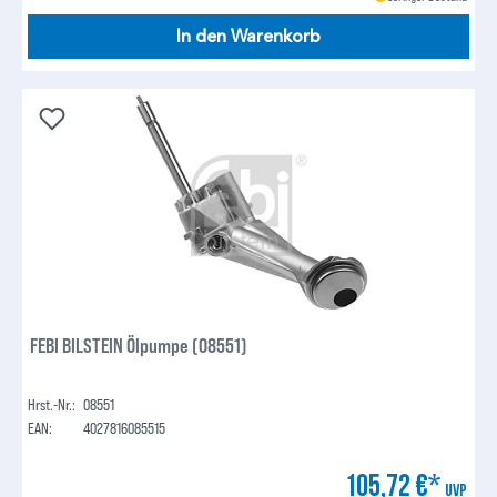
In den Warenkorb
FEBI BILSTEIN Ölpumpe (08551)
Hrst.-Nr.:
08551
EAN:
4027816085515
105,72 €*
UVP