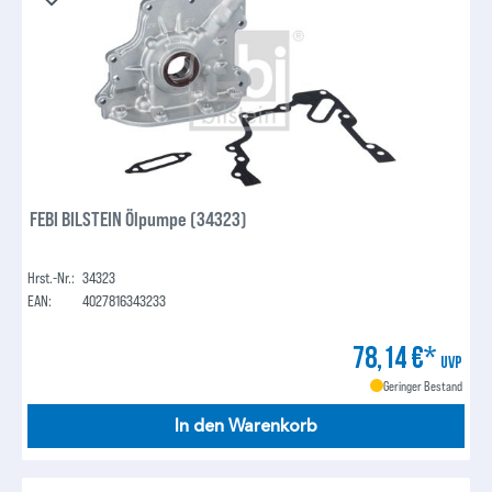
FEBI BILSTEIN Ölpumpe (34323)
Hrst.-Nr.:
34323
EAN:
4027816343233
78,14 €*
UVP
Geringer Bestand
In den Warenkorb