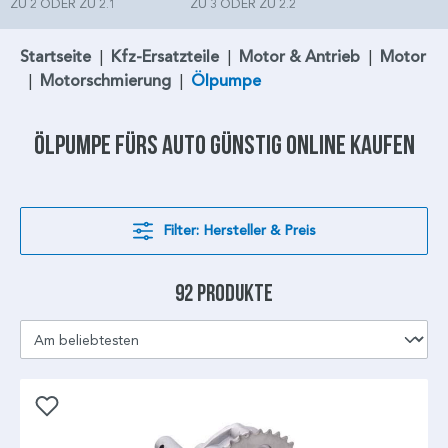
ZU 2 ODER ZU 2.1
ZU 3 ODER ZU 2.2
Startseite
|
Kfz-Ersatzteile
|
Motor & Antrieb
|
Motor
|
Motorschmierung
|
Ölpumpe
Ölpumpe
fürs Auto günstig online kaufen
Filter: Hersteller & Preis
92 Produkte