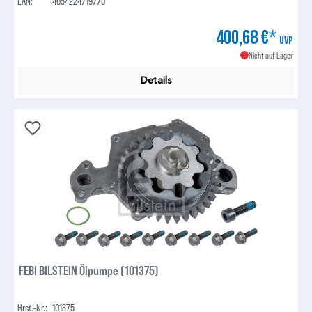
EAN:
4054224719770
400,68 €*
UVP
Nicht auf Lager
Details
FEBI BILSTEIN Ölpumpe (101375)
Hrst.-Nr.:
101375