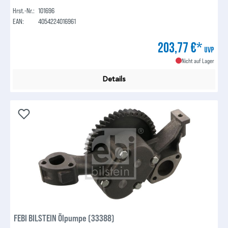
Hrst.-Nr.:
101696
EAN:
4054224016961
203,77 €*
UVP
Nicht auf Lager
Details
FEBI BILSTEIN Ölpumpe (33388)