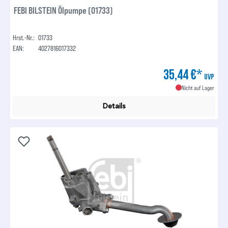
FEBI BILSTEIN Ölpumpe (01733)
Hrst.-Nr.:
01733
EAN:
4027816017332
35,44 €*
UVP
Nicht auf Lager
Details