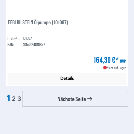
FEBI BILSTEIN Ölpumpe (101087)
Hrst.-Nr.:
101087
EAN:
4054224010877
164,30 €*
UVP
Nicht auf Lager
Details
1
Nächste Seite
2
3