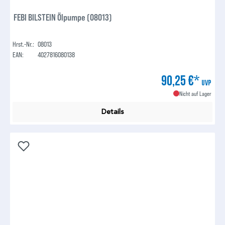
FEBI BILSTEIN Ölpumpe (08013)
Hrst.-Nr.:
08013
EAN:
4027816080138
90,25 €*
UVP
Nicht auf Lager
Details