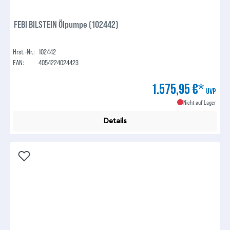
FEBI BILSTEIN Ölpumpe (102442)
Hrst.-Nr.:
102442
EAN:
4054224024423
1.575,95 €*
UVP
Nicht auf Lager
Details