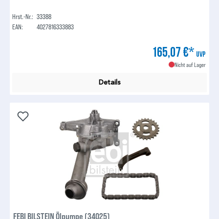
Hrst.-Nr.:
33388
EAN:
4027816333883
165,07 €*
UVP
Nicht auf Lager
Details
FEBI BILSTEIN Ölpumpe (34025)