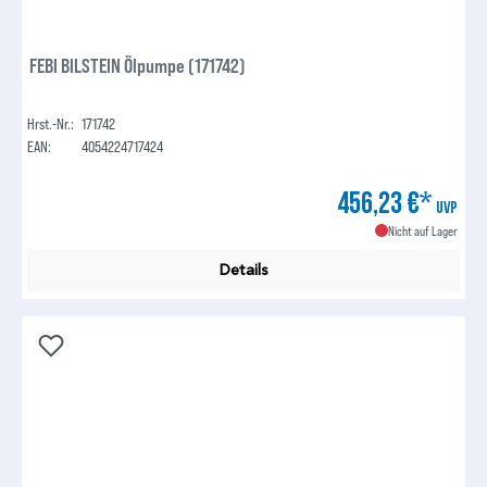
FEBI BILSTEIN Ölpumpe (171742)
Hrst.-Nr.:
171742
EAN:
4054224717424
456,23 €*
UVP
Nicht auf Lager
Details