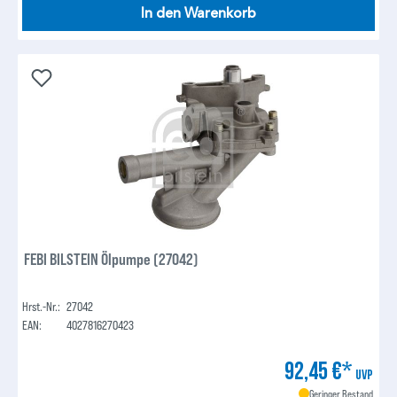
In den Warenkorb
FEBI BILSTEIN Ölpumpe (27042)
Hrst.-Nr.:
27042
EAN:
4027816270423
92,45 €*
UVP
Geringer Bestand