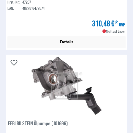
Hrst.-Nr.:
47267
EAN:
4027816472674
310,48 €*
UVP
Nicht auf Lager
Details
FEBI BILSTEIN Ölpumpe (101696)