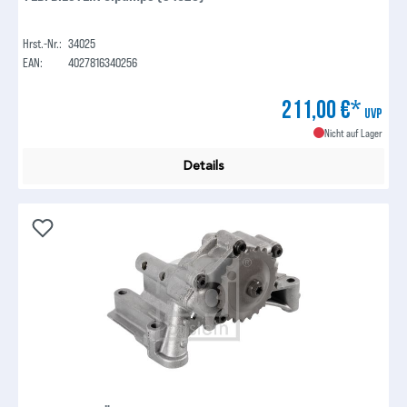
Hrst.-Nr.:
34025
EAN:
4027816340256
211,00 €*
UVP
Nicht auf Lager
Details