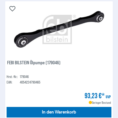
FEBI BILSTEIN Ölpumpe (179046)
Hrst.-Nr.:
179046
EAN:
4054224790465
93,23 €*
UVP
Geringer Bestand
In den Warenkorb