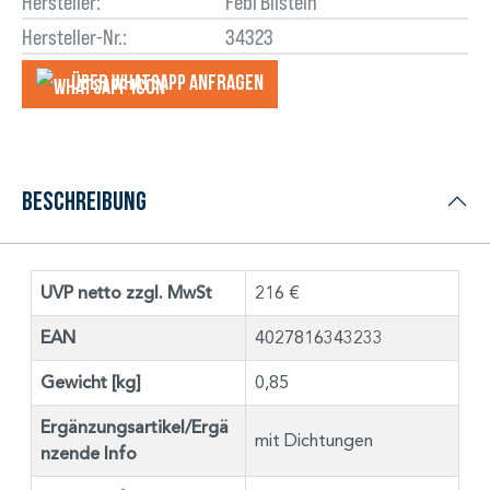
Hersteller:
Febi Bilstein
Hersteller-Nr.:
34323
Über WhatsApp anfragеn
Beschreibung
UVP netto zzgl. MwSt
216 €
EAN
4027816343233
Gewicht [kg]
0,85
Ergänzungsartikel/Ergä
mit Dichtungen
nzende Info