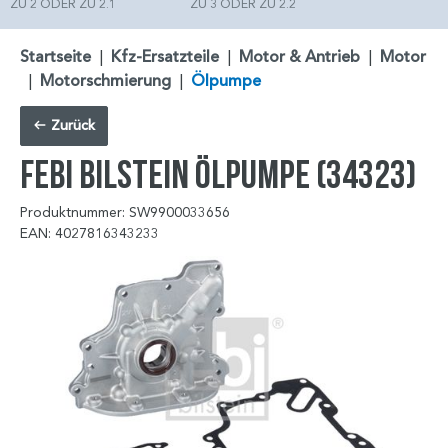
ZU 2 ODER ZU 2.1
ZU 3 ODER ZU 2.2
Startseite
|
Kfz-Ersatzteile
|
Motor & Antrieb
|
Motor
|
Motorschmierung
|
Ölpumpe
Zurück
FEBI BILSTEIN Ölpumpe (34323)
Produktnummer: SW9900033656
EAN: 4027816343233