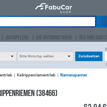
AUTOPFLEGE
DIE AUTODOKTOREN
ÖLE UND ADDIT
E
Bitte Motortyp wählen
Zurücksetzen
Z
entrieb
|
Keilrippenriementrieb
|
Riemenspanner
lrippenriemen (38466)