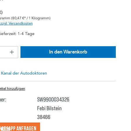
*
€)
ogramm
(80,47 €* / 1 Kilogramm)
. zzgl. Versandkosten
ieferzeit: 1-4 Tage
In den Warenkorb
tel hinzufügen
er:
SW9900034326
Febi Bilstein
38466
hatsApp anfragеn