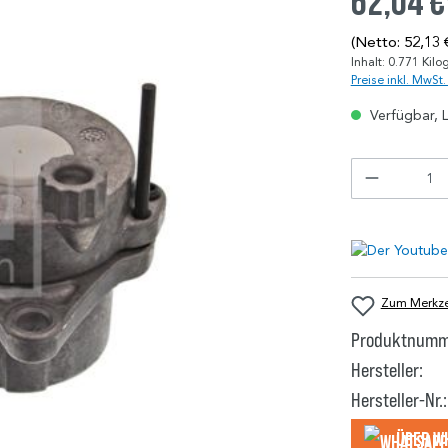
62,04 €
(Netto: 52,13 
Inhalt:
0.771 Kil
Preise inkl. MwSt
Verfügbar, L
Zum Merkzet
Produktnumm
Hersteller:
Hersteller-Nr.:
Über W