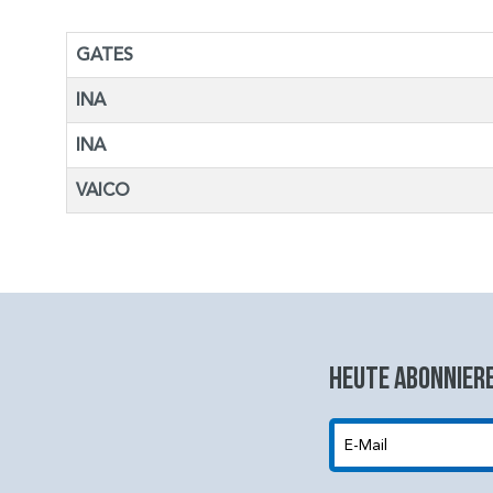
GATES
INA
INA
VAICO
Heute abonniere
E-Mail