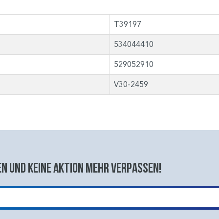
T39197
534044410
529052910
V30-2459
n und keine aktion mehr verpassen!