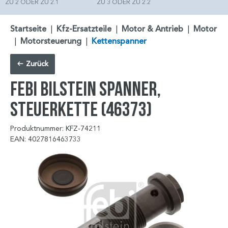
ZU 2 ODER ZU 2.1
ZU 3 ODER ZU 2.2
Startseite
|
Kfz-Ersatzteile
|
Motor & Antrieb
|
Motor
|
Motorsteuerung
|
Kettenspanner
Zurück
FEBI BILSTEIN Spanner,
Steuerkette (46373)
Produktnummer: KFZ-74211
EAN: 4027816463733