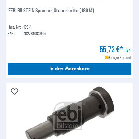
FEBI BILSTEIN Spanner, Steuerkette (18914)
Hrst.-Nr.:
18914
EAN:
4027816189145
55,73 €*
UVP
Geringer Bestand
In den Warenkorb