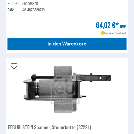
Hrst.-Nr.:
551 0183 10
EAN:
4014870328719
64,02 €*
UVP
Geringer Bestand
In den Warenkorb
FEBI BILSTEIN Spanner, Steuerkette (37221)