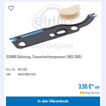
ELRING Dichtung, Steuerkettenspanner (863.590)
Hrst.-Nr.:
863.590
EAN:
4041248057629
3,55 €*
UVP
Geringer Bestand
In den Warenkorb