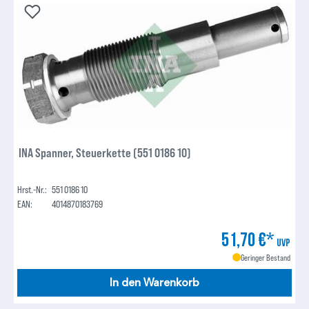
INA Spanner, Steuerkette (551 0186 10)
Hrst.-Nr.:
551 0186 10
EAN:
4014870183769
51,70 €*
UVP
Geringer Bestand
In den Warenkorb