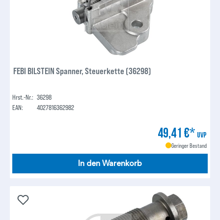
FEBI BILSTEIN Spanner, Steuerkette (36298)
Hrst.-Nr.:
36298
EAN:
4027816362982
49,41 €*
UVP
Geringer Bestand
In den Warenkorb