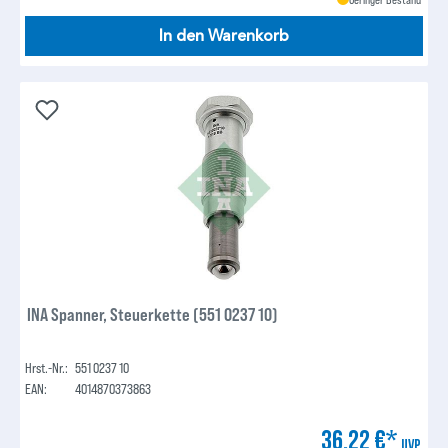
In den Warenkorb
INA Spanner, Steuerkette (551 0237 10)
Hrst.-Nr.:
551 0237 10
EAN:
4014870373863
36,22 €*
UVP