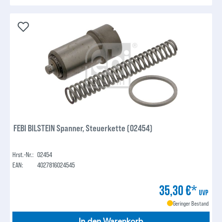
FEBI BILSTEIN Spanner, Steuerkette (02454)
Hrst.-Nr.:
02454
EAN:
4027816024545
35,30 €*
UVP
Geringer Bestand
In den Warenkorb