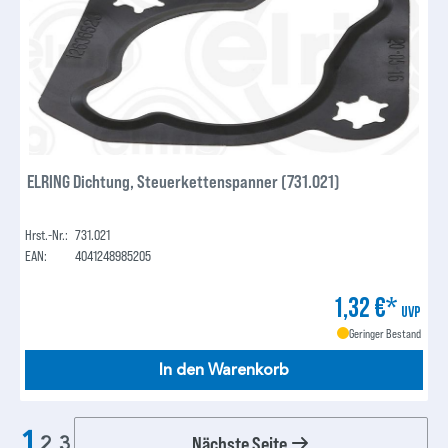
ELRING Dichtung, Steuerkettenspanner (731.021)
Hrst.-Nr.:
731.021
EAN:
4041248985205
1,32 €*
UVP
Geringer Bestand
In den Warenkorb
1
Nächste Seite
2
3