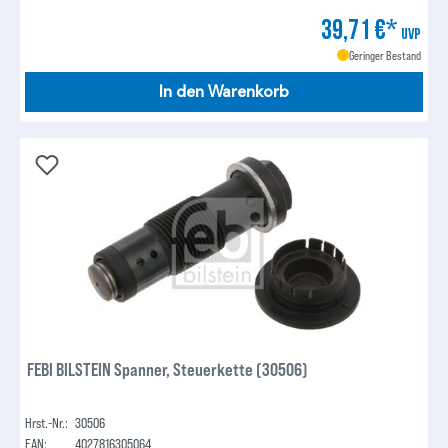
39,71 €*
UVP
Geringer Bestand
In den Warenkorb
FEBI BILSTEIN Spanner, Steuerkette (30506)
Hrst.-Nr.:
30506
EAN:
4027816305064