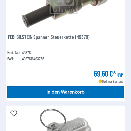
FEBI BILSTEIN Spanner, Steuerkette (49378)
Hrst.-Nr.:
49378
EAN:
4027816493785
69,60 €*
UVP
Geringer Bestand
In den Warenkorb