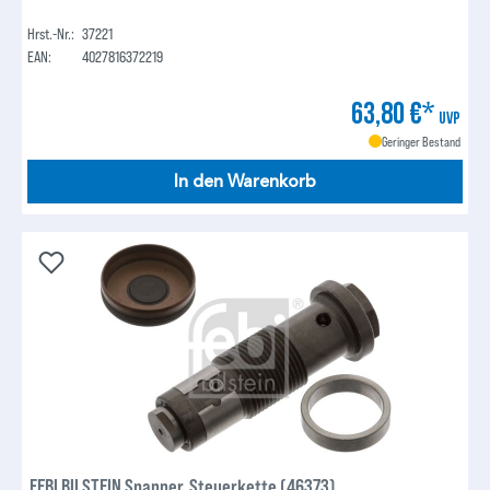
Hrst.-Nr.:
37221
EAN:
4027816372219
63,80 €*
UVP
Geringer Bestand
In den Warenkorb
FEBI BILSTEIN Spanner, Steuerkette (46373)