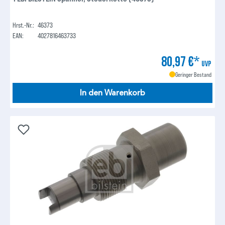
Hrst.-Nr.:
46373
EAN:
4027816463733
80,97 €*
UVP
Geringer Bestand
In den Warenkorb