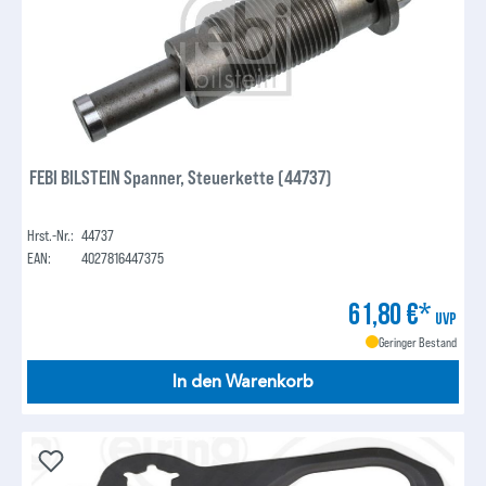
FEBI BILSTEIN Spanner, Steuerkette (44737)
Hrst.-Nr.:
44737
EAN:
4027816447375
61,80 €*
UVP
Geringer Bestand
In den Warenkorb