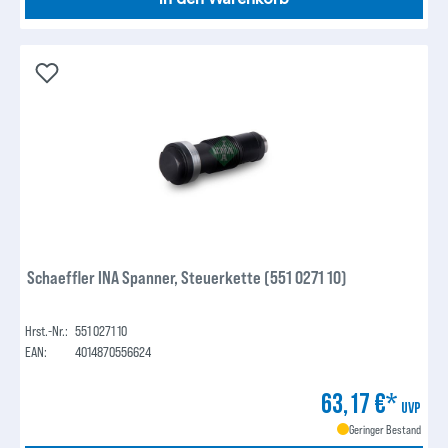
Schaeffler INA Spanner, Steuerkette (551 0271 10)
Hrst.-Nr.:
551 0271 10
EAN:
4014870556624
63,17 €*
UVP
Geringer Bestand