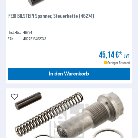
FEBI BILSTEIN Spanner, Steuerkette (46274)
Hrst.-Nr.:
46274
EAN:
4027816462743
45,14 €*
UVP
Geringer Bestand
In den Warenkorb