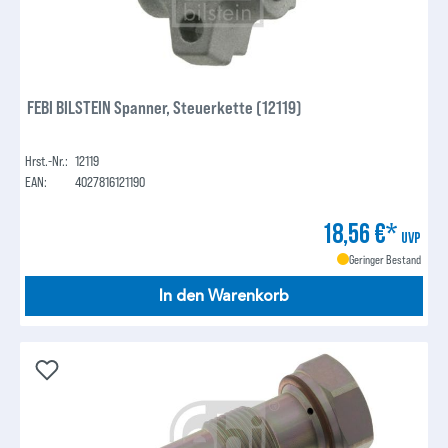
FEBI BILSTEIN Spanner, Steuerkette (12119)
Hrst.-Nr.:
12119
EAN:
4027816121190
18,56 €*
UVP
Geringer Bestand
In den Warenkorb