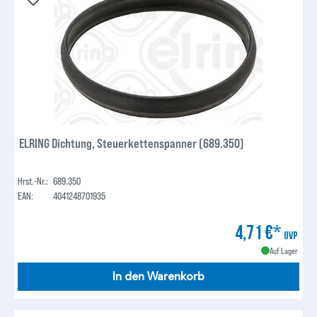
ELRING Dichtung, Steuerkettenspanner (689.350)
Hrst.-Nr.:
689.350
EAN:
4041248701935
4,71 €*
UVP
Auf Lager
In den Warenkorb