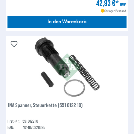
42,93 €*
UVP
Geringer Bestand
In den Warenkorb
INA Spanner, Steuerkette (551 0122 10)
Hrst.-Nr.:
551 0122 10
EAN:
4014870328375