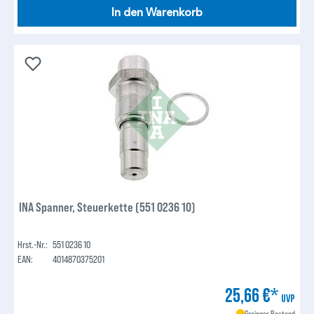
In den Warenkorb
INA Spanner, Steuerkette (551 0236 10)
Hrst.-Nr.:
551 0236 10
EAN:
4014870375201
25,66 €*
UVP
Geringer Bestand