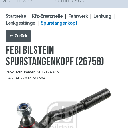
ZU 2 ODER ZU 2.1
ZU 3 ODER ZU 2.2
Startseite
|
Kfz-Ersatzteile
|
Fahrwerk
|
Lenkung
|
Lenkgestänge
|
Spurstangenkopf
Zurück
FEBI BILSTEIN
Spurstangenkopf (26758)
Produktnummer: KFZ-124386
EAN: 4027816267584