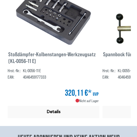
Stoßdämpfer-Kolbenstangen-Werkzeugsatz
Spannbock für F
(KL-0056-11 E)
Hrst.-Nr.:
KL-0056-11 E
Hrst.-Nr.:
KL-0055-60
EAN:
4046459177333
EAN:
40464591135
320,11 €*
UVP
Nicht auf Lager
Details