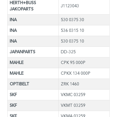
HERTH+BUSS
J1123043
JAKOPARTS
INA
530 0375 30
INA
536 0315 10
INA
530 0375 10
JAPANPARTS
DD-325
MAHLE
CPK 95 000P
MAHLE
CPKX 134 000P
OPTIBELT
ZRK 1460
SKF
VKMC 03259
SKF
VKMT 03259
SKF
VKMA 03259