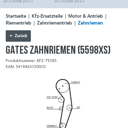
ZU 2 ODER ZU 2.1
ZU 3 ODER ZU 2.2
Startseite
|
Kfz-Ersatzteile
|
Motor & Antrieb
|
Riementrieb
|
Zahnriementrieb
|
Zahnriemen
Zurück
GATES Zahnriemen (5598XS)
Produktnummer: KFZ-79285
EAN: 5414465350030