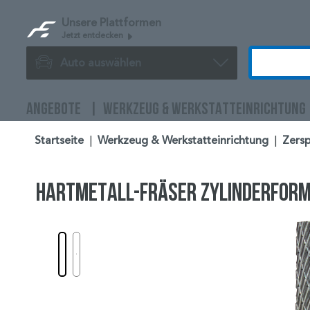
Unsere Plattformen
Jetzt entdecken
Auto auswählen
ANGEBOTE
WERKZEUG & WERKSTATTEINRICHTUNG
Startseite
|
Werkzeug & Werkstatteinrichtung
|
Zers
HARTMETALL-FRÄSER ZYLINDERFORM