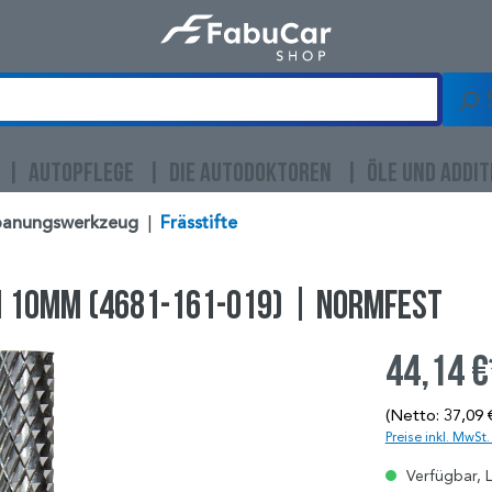
AUTOPFLEGE
DIE AUTODOKTOREN
ÖLE UND ADDIT
panungswerkzeug
|
Frässtifte
 10MM (4681-161-019) | NORMFEST
44,14 €
(Netto: 37,09 
Preise inkl. MwSt
Verfügbar, L