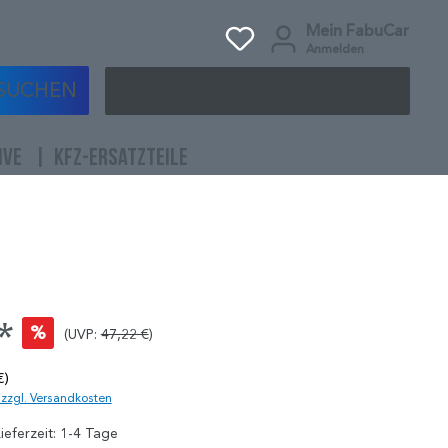
Mein FabuCar
Anmelden
SUCHEN
IVE
KFZ-ERSATZTEILE
*
%
(UVP:
47,22 €
)
€)
. zzgl. Versandkosten
ieferzeit: 1-4 Tage