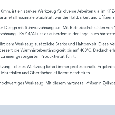
 10mm, ist ein starkes Werkzeug für diverse Arbeiten u.a. im KF
artmetall maximale Stabilität, was die Haltbarkeit und Effizi
r-Design mit Stirnverzahnung aus. Mit Betriebsdrehzahlen von 
rzahnung - KVZ 4/Alu ist es außerdem in der Lage, auch härteste
iht dem Werkzeug zusätzliche Stärke und Haltbarkeit. Diese Ve
bessert die Warmhärtebeständigkeit bis auf 400°C. Dadurch erh
u einer gesteigerten Produktivität führt.
zung - dieses Werkzeug liefert immer professionelle Ergebnisse
Materialien und Oberflächen effizient bearbeiten.
nd hochwertiges Werkzeug. Mit diesem hartmetall-fräser in Zyl