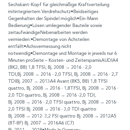
Sechskant-Kopf für gleichmäßige Kraftverteilung
mitintegriertem Verdrehschutz•Beidseitiges
Gegenhalten der Spindel möglich•Ein-Mann
Bedienung•Lösen umliegender Bauteile sowie
zeitaufwändigeNebenarbeiten werden
vermieden:•Demontage von Achsteilen
entfällt•Achsvermessung nicht
notwendig•Demontage und Montage in jeweils nur 6
Minuten proSeite – Kosten- und ZeitersparnisAUDIA4
(8K2, B8) 1,8 TFSI, Bj. 2008 → 2016 ∙ 2,0
TDI,Bj. 2008 → 2016 ∙ 2,0 TFSI, Bj. 2008 → 2016 ∙ 2,7
TDIBj. 2007 → 2013A4 Avant (8K5, B8) 1,8 TFSI
quattro, Bj. 2008 → 2016 ∙ 1,8TFSI, Bj. 2008 → 2016 ∙
2,0 TDI quattro, Bj. 2008 → 2016 ∙2,0 TDI,
Bj. 2008 → 2016 ∙ 2,0 TFSI quattro, Bj. 2008 → 2016∙
2,0 TFSI Bj. 2008 → 2016 ∙ 3,0 TDI quattro
Bj. 2008 → 2012∙ 3,2 FSI quattro Bj. 2008 → 2012A5
(8T-8F) Bj. 2007 → 2016A6 (C7)
Bj. 2011 → 2018•Made In Germany