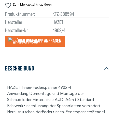
Zum Merkzettel hinzufügen
Produktnummer:
KFZ-388594
Hersteller:
HAZET
Hersteller-Nr.:
4902/4
Über WhatsApp anfragеn
Beschreibung
HAZET Innen-Federspanner 4902-4
Anwendung:Demontage und Montage der
Schraubfeder Hinterachse AUDI A4mit Standard-
Fahrwerk•Innenführung der Spannplatten verhindert
Herausrutschen derFeder•Innen-Federspanner•Pendel