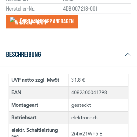
Hersteller-Nr.:
4DB 007 218-001
Über WhatsApp anfragеn
Beschreibung
UVP netto zzgl. MwSt
31,8 €
EAN
4082300041798
Montageart
gesteckt
Betriebsart
elektronisch
elektr. Schaltleistung
2(4)x21W+5 E