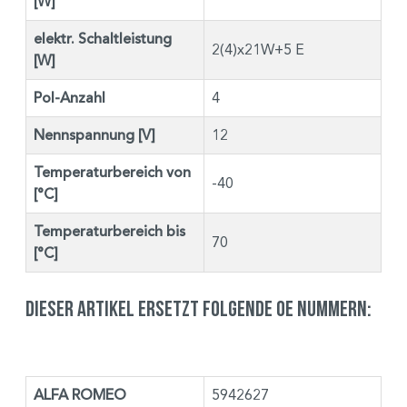
[W]
elektr. Schaltleistung
2(4)x21W+5 E
[W]
Pol-Anzahl
4
Nennspannung [V]
12
Temperaturbereich von
-40
[°C]
Temperaturbereich bis
70
[°C]
Dieser Artikel ersetzt folgende OE Nummern:
ALFA ROMEO
5942627