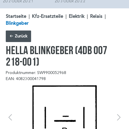
ZU 2 ODER ZU 2.1
ZU 3 ODER ZU 2.2
Startseite
|
Kfz-Ersatzteile
|
Elektrik
|
Relais
|
Blinkgeber
Zurück
HELLA Blinkgeber (4DB 007
218-001)
Produktnummer: SW9900052968
EAN: 4082300041798