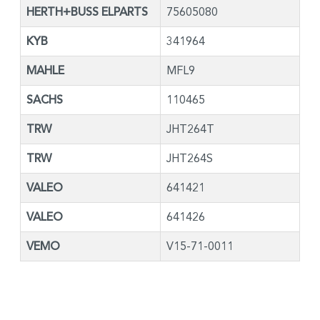
HERTH+BUSS ELPARTS
75605080
KYB
341964
MAHLE
MFL9
SACHS
110465
TRW
JHT264T
TRW
JHT264S
VALEO
641421
VALEO
641426
VEMO
V15-71-0011