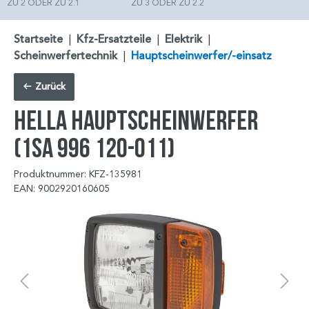
ZU 2 ODER ZU 2.1
ZU 3 ODER ZU 2.2
Startseite
|
Kfz-Ersatzteile
|
Elektrik
|
Scheinwerfertechnik
|
Hauptscheinwerfer/-einsatz
Zurück
HELLA Hauptscheinwerfer
(1SA 996 120-011)
Produktnummer: KFZ-135981
EAN: 9002920160605