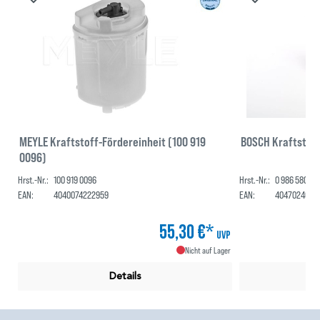
MEYLE Kraftstoff-Fördereinheit (100 919
BOSCH Kraftstof
0096)
Hrst.-Nr.:
100 919 0096
Hrst.-Nr.:
0 986 580 82
EAN:
4040074222959
EAN:
4047024662
55,30 €*
UVP
Nicht auf Lager
Details