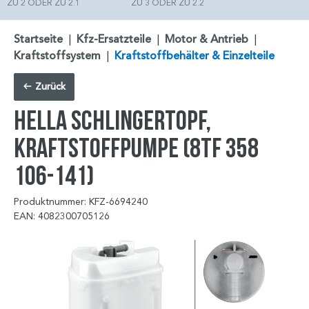
ZU 2 ODER ZU 2.1
ZU 3 ODER ZU 2.2
Startseite
|
Kfz-Ersatzteile
|
Motor & Antrieb
|
Kraftstoffsystem
|
Kraftstoffbehälter & Einzelteile
Zurück
HELLA Schlingertopf,
Kraftstoffpumpe (8TF 358
106-141)
Produktnummer: KFZ-6694240
EAN: 4082300705126