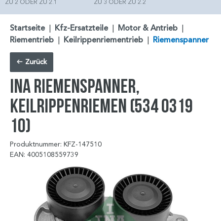
ZU 2 ODER ZU 2.1
ZU 3 ODER ZU 2.2
Startseite
|
Kfz-Ersatzteile
|
Motor & Antrieb
|
Riementrieb
|
Keilrippenriementrieb
|
Riemenspanner
Zurück
INA Riemenspanner,
Keilrippenriemen (534 0319
10)
Produktnummer: KFZ-147510
EAN: 4005108559739